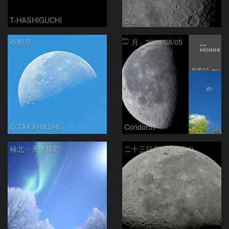
T-HASHIGUCHI
かあ
今朝月
「月」2026/08/05
O.TAKAHASHI
Condor57
極北・天地輝彩
二十三日月(月齢21.4)