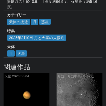
撮影時の月齢10.9、月高度約56.5度、火星高度約51.6
度。
カテゴリー
天体の接近
月
惑星
特集
2025年2月9日 月と火星の大接近
天体
月
火星
関連作品
火星 2026/08/04
月面「月面中央部」附近