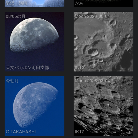
駒沢 満晴
かあ
08/05の月
Moon 2026-08-04
天文バカボン町田支部
IKT2
今朝月
Moon 2026-08-04
O.TAKAHASHI
IKT2