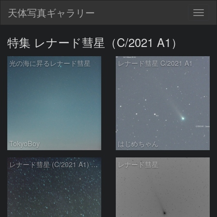
天体写真ギャラリー
Togg
navig
特集 レナード彗星（C/2021 A1）
光の海に昇るレナード彗星
レナード彗星 C/2021 A1
TokyoBoy
はじめちゃん
レナード彗星 (C/2021 A1) 12月10日-2
レナード彗星