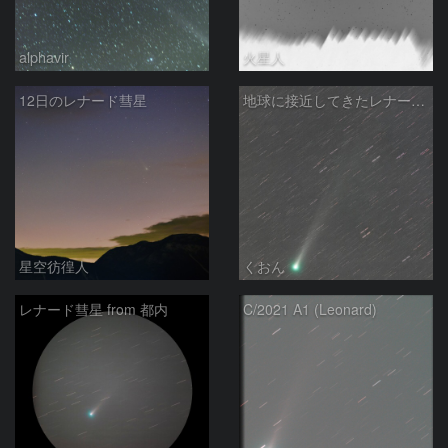
alphavir
火星人
12日のレナード彗星
地球に接近してきたレナード彗星
星空彷徨人
くおん
レナード彗星 from 都内
C/2021 A1 (Leonard)