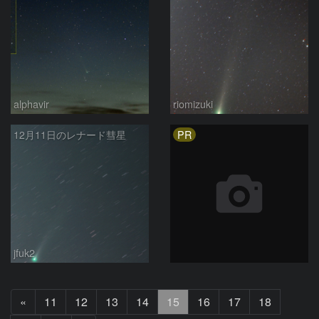
alphavir
riomizuki
PR
12月11日のレナード彗星
jfuk2
前
«
11
12
13
14
15
16
17
18
へ