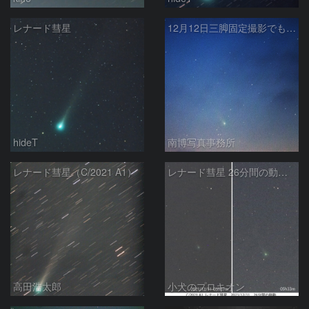
レナード彗星
12月12日三脚固定撮影でも写るレナード彗星
hideT
南博写真事務所
レナード彗星（C/2021 A1）
レナード彗星 26分間の動き 2021/12/11
高田浩太郎
小犬のプロキオン