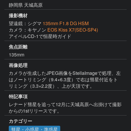
静岡県 天城高原
撮影機材
望遠鏡：シグマ
135mm F1.8 DG HSM
カメラ：キヤノン
EOS Kiss X7(SEO-SP4)
アイベルCD-1で恒星時ガイド
焦点距離
135mm
画像処理
カメラが生成したJPEG画像をStellaImageで処理、左
はノートリミング（9.4×6.3度）で右は彗星付近をト
リミング（3.3×2.2度）、上が天頂です。
特記事項
レナード彗星を追って12月に天城高原へ出掛けて撮影
からの1stリリースです。
カテゴリー
彗星・小惑星・準惑星