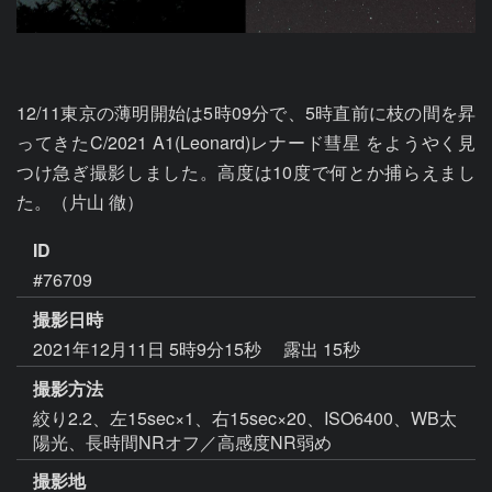
12/11東京の薄明開始は5時09分で、5時直前に枝の間を昇
ってきたC/2021 A1(Leonard)レナード彗星 をようやく見
つけ急ぎ撮影しました。高度は10度で何とか捕らえまし
た。（片山 徹）
ID
#76709
撮影日時
2021年12月11日 5時9分15秒
露出 15秒
撮影方法
絞り2.2、左15sec×1、右15sec×20、ISO6400、WB太
陽光、長時間NRオフ／高感度NR弱め
撮影地