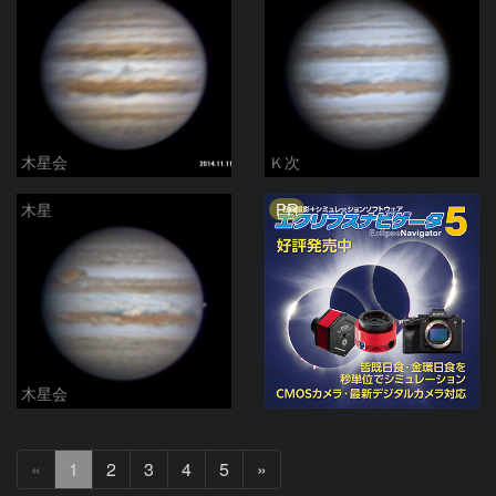
木星会
Ｋ次
PR
木星
木星会
次
«
1
2
3
4
5
»
へ