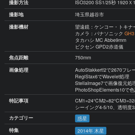
撮影方法
ISO3200 SS1/25秒 1
撮影地
埼玉県越谷市
撮影機材
望遠鏡：ケンコー・トキナ
カメラ：パナソニック
GH3
タカハシ MC Abbe9mm

ビクセン GPD2赤道儀
焦点距離
750mm
画像処理
AutoStakkert!2で2670フレー
RegiStax6でWavelet処理

StellaImage7で画像復元処理
PhotoShopElement
特記事項
CM1=24℃M2=82℃M3=328
シーイング4-5/10、透明度3
カテゴリー
惑星
特集
2014年 木星