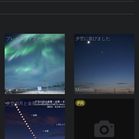
ブレイクアップオーロラ
夕空に並びました
駒沢 満晴
Morimoto
PR
夕空の月と金星・木星・水星の接近 2026/6/18