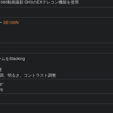
920Ｘ1080動画撮影 GH3のEXテレコン機能を使用
ー
SE150N
ムをStacking



s10で色調、明るさ、コントラスト調整
°

/5