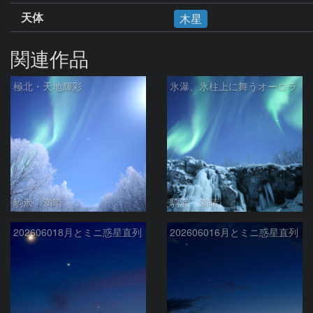
天体
木星
関連作品
極北・天地輝彩
氷瀑、氷柱上に舞うオーロラ
駒沢 満晴
駒沢 満晴
202606018月とミニ惑星直列
202606016月とミニ惑星直列