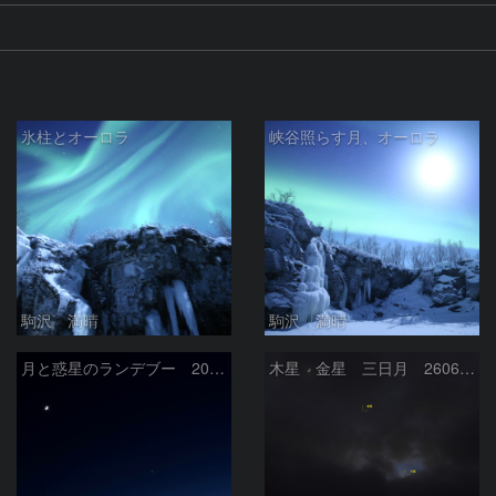
氷柱とオーロラ
峡谷照らす月、オーロラ
駒沢 満晴
駒沢 満晴
月と惑星のランデブー 2026/06/19
木星 金星 三日月 260618