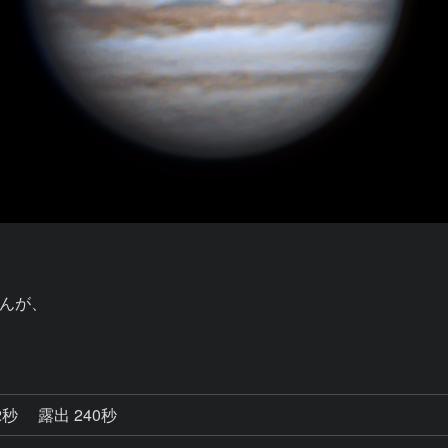
んが、

2秒
露出 240秒