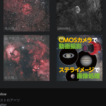
化石職人
pleiades
PR
α(デネブ)~γ(サドル)付近 NGC7000 北アメリカ星雲 IC5067~5070 ペリカン星雲 はくちょう座
化石職人
llow
ストロアーツ
itter