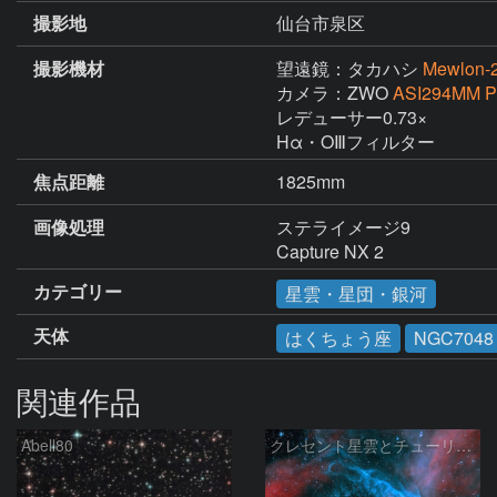
撮影地
仙台市泉区
撮影機材
望遠鏡：タカハシ
Mewlon-
カメラ：ZWO
ASI294MM P
レデューサー0.73×

Hα・OⅢフィルター
焦点距離
1825mm
画像処理
ステライメージ9

Capture NX 2
カテゴリー
星雲・星団・銀河
天体
はくちょう座
NGC7048
関連作品
Abell80
クレセント星雲とチューリップ星雲の真ん中あたりにある星雲 NGC6883 ???