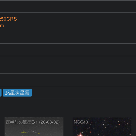
250CRS
ro
惑星状星雲
夜半前の流星E-1 (26-08-02)
NGC40