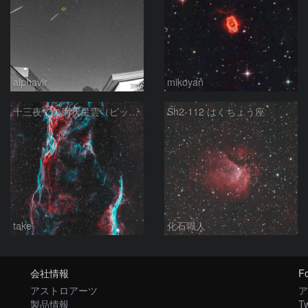
alphavir
mikoyan
十三夜での網状星雲（ピッカリングの三角）
Sh2-112 はくちょう座
take
化石職人
会社情報
Fo
アストロアーツ
ア
製品情報
Tw