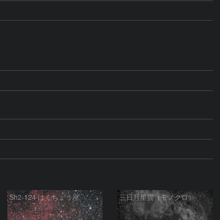
Sh2-124 はくちょう座
三日月星雲（モノクロ）