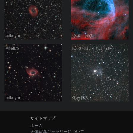
mikoyan
今城 雅彦
Abell79
IC5076 はくちょう座
mikoyan
化石職人
サイトマップ
ホーム
天体写真ギャラリーについて