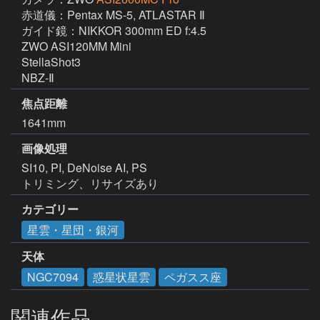
赤道儀：Pentax MS-5, ATLASTAR Ⅱ

ガイド鏡：NIKKOR 300mm ED f:4.5

ZWO ASI120MM Mini 

StellaShot3

NBZ-Ⅱ
焦点距離
1641mm
画像処理
SI10, PI, DeNoise AI, PS

トリミング、リサイズあり
カテゴリー
星雲・星団・銀河
天体
NGC7094
惑星状星雲
ペガスス座
関連作品