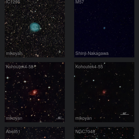
IC1295
M57
mikoyan
Shinji-Nakagawa
Kohoutek4-55
Kohoutek4-55
mikoyan
mikoyan
Abell51
NGC7048