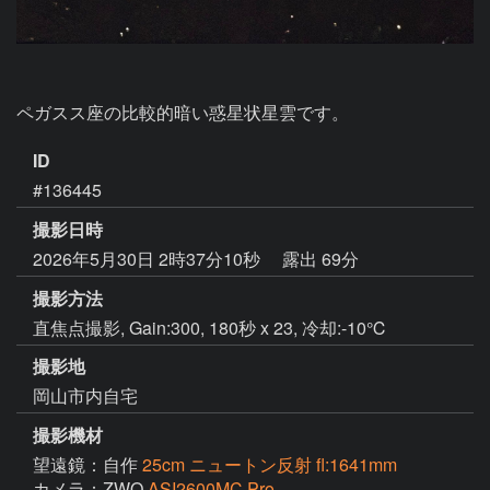
ペガスス座の比較的暗い惑星状星雲です。
ID
#136445
撮影日時
2026年5月30日 2時37分10秒
露出 69分
撮影方法
直焦点撮影, Gain:300, 180秒 x 23, 冷却:-10℃
撮影地
岡山市内自宅
撮影機材
望遠鏡：自作
25cm ニュートン反射 fl:1641mm
カメラ：ZWO
ASI2600MC Pro