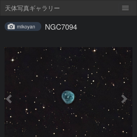
天体写真ギャラリー
Togg
navig
NGC7094
mikoyan