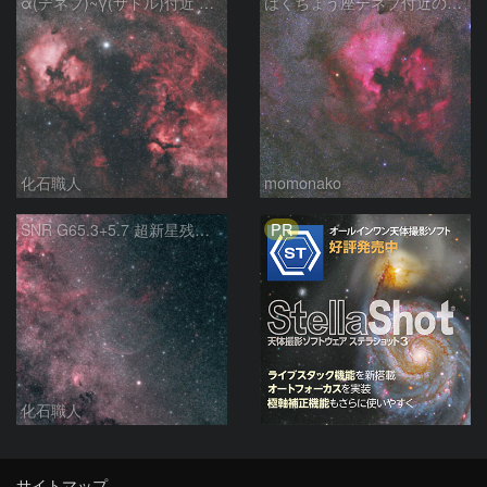
α(デネブ)~γ(サドル)付近 NGC7000 北アメリカ星雲 IC5067~5070 ペリカン星雲 はくちょう座
はくちょう座デネブ付近の空域 260720
化石職人
momonako
PR
SNR G65.3+5.7 超新星残骸 アルビレオ周辺 はくちょう座
化石職人
サイトマップ