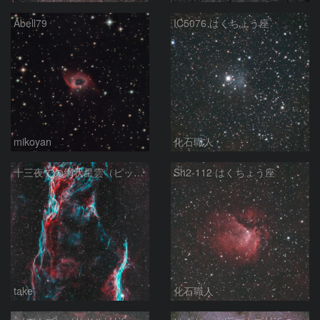
Abell79
IC5076 はくちょう座
mikoyan
化石職人
十三夜での網状星雲（ピッカリングの三角）
Sh2-112 はくちょう座
take
化石職人