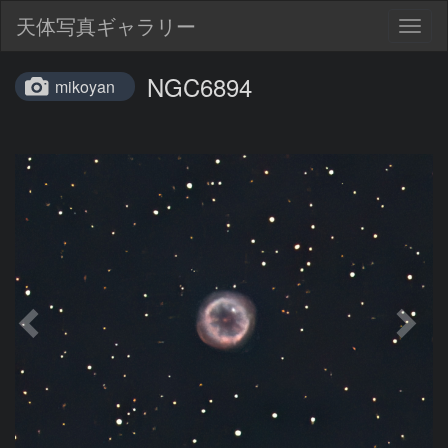
天体写真ギャラリー
Togg
navig
NGC6894
mikoyan