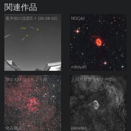
関連作品
夜半前の流星E-1 (26-08-02)
NGC40
alphavir
mikoyan
Sh2-124 はくちょう座
三日月星雲（モノクロ）
化石職人
pleiades