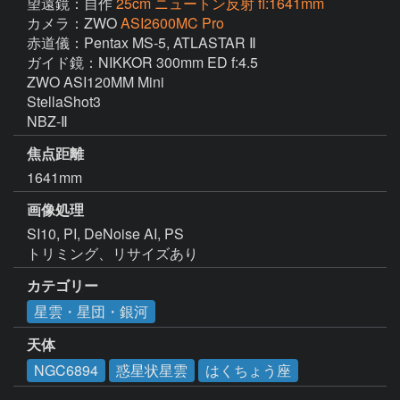
望遠鏡：自作
25cm ニュートン反射 fl:1641mm
カメラ：ZWO
ASI2600MC Pro
赤道儀：Pentax MS-5, ATLASTAR Ⅱ

ガイド鏡：NIKKOR 300mm ED f:4.5

ZWO ASI120MM Mini 

StellaShot3

NBZ-Ⅱ
焦点距離
1641mm
画像処理
SI10, PI, DeNoise AI, PS

トリミング、リサイズあり
カテゴリー
星雲・星団・銀河
天体
NGC6894
惑星状星雲
はくちょう座