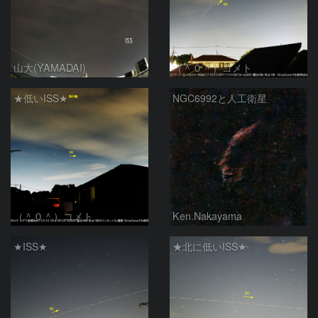
山大(YAMADAI)
（＾０＾）コメト
★低いISS★
NGC6992と人工衛星
（＾０＾）コメト
Ken.Nakayama
★ISS★
★北に低いISS★