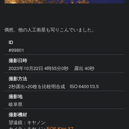
偶然、他の人工衛星も写りこんでいました。
ID
#99801
撮影日時
2023年10月22日 4時55分0秒
露出 40秒
撮影方法
2秒露出×20枚を比較明合成 ISO 6400 f/3.5
撮影地
岐阜県
撮影機材
望遠鏡：キヤノン
カメラ：キヤノン
EOS Kiss X7