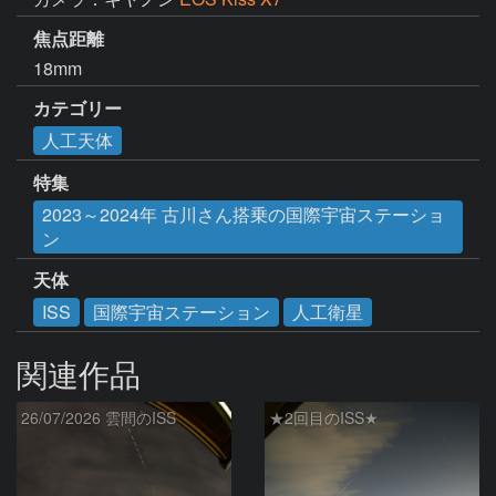
焦点距離
18mm
カテゴリー
人工天体
特集
2023～2024年 古川さん搭乗の国際宇宙ステーショ
ン
天体
ISS
国際宇宙ステーション
人工衛星
関連作品
26/07/2026 雲間のISS
★2回目のISS★