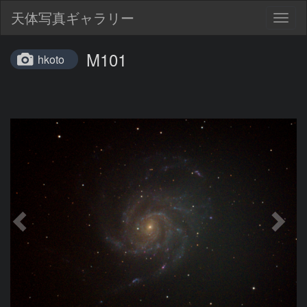
天体写真ギャラリー
Togg
navig
M101
hkoto