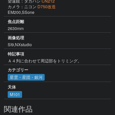
望遠鏡：タカハシ
CN212
カメラ：ニコン
D750改造
EM200,SSone
焦点距離
2630mm
画像処理
SI9,NXstudio
特記事項
Ａ４判に合わせて周辺部をトリミング。
カテゴリー
星雲・星団・銀河
天体
M101
関連作品