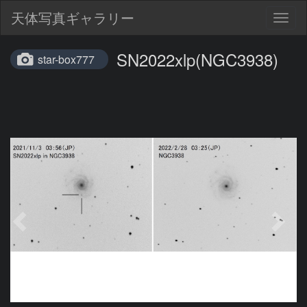
天体写真ギャラリー
Togg
navig
SN2022xlp(NGC3938)
star-box777