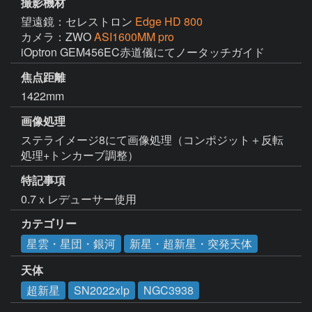
撮影機材
望遠鏡：セレストロン
Edge HD 800
カメラ：ZWO
ASI1600MM pro
iOptron GEM456EC赤道儀にてノータッチガイド
焦点距離
1422mm
画像処理
ステライメージ8にて画像処理（コンポジット＋反転
処理+トンカーブ調整）
特記事項
0.7ｘレデューサー使用
カテゴリー
星雲・星団・銀河
新星・超新星・突発天体
天体
超新星
SN2022xlp
NGC3938