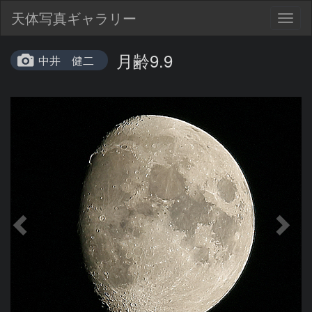
天体写真ギャラリー
Togg
navig
月齢9.9
中井 健二