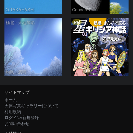
O.TAKAHASHI
Condor57
PR
極北・天地輝彩
駒沢 満晴
サイトマップ
ホーム
天体写真ギャラリーについて
利用規約
ログイン/新規登録
お問い合わせ