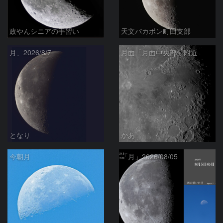
政やんシニアの手習い
天文バカボン町田支部
月、2026/8/7
月面「月面中央部」附近
となり
かあ
今朝月
「月」2026/08/05