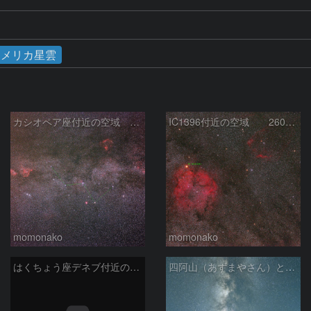
アメリカ星雲
カシオペア座付近の空域 260720
IC1396付近の空域 260720
momonako
momonako
はくちょう座デネブ付近の空域 260720
四阿山（あずまやさん）と立ち昇る夏の銀河