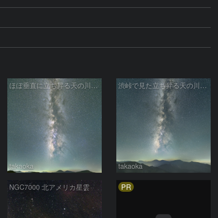
ほぼ垂直に立ち昇る天の川銀河
渋峠で見た立ち昇る天の川銀河
takaoka
takaoka
PR
NGC7000 北アメリカ星雲