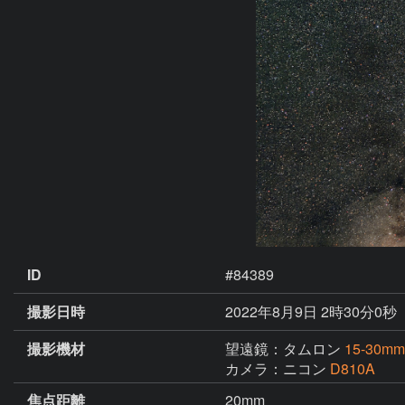
ID
#84389
撮影日時
2022年8月9日 2時30分0秒
撮影機材
望遠鏡：タムロン
15-30mm
カメラ：ニコン
D810A
焦点距離
20mm