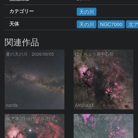
カテゴリー
天の川
天体
天の川
NGC7000
北
関連作品
夏の天の川 2026/08/05
はくちょう座中心部
nardis
Alricha33
α(デネブ)~γ(サドル)付近 NGC7000 北アメリカ星雲 IC5067~5070 ペリカン星雲 はくちょう座
はくちょう座の散光星雲（１００ｍｍ）