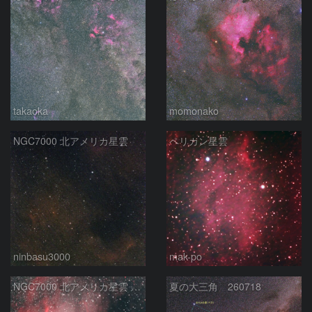
takaoka
momonako
NGC7000 北アメリカ星雲
ペリカン星雲
ninbasu3000
mak-po
NGC7000 北アメリカ星雲 IC5067~5070 ペリカン星雲 はくちょう座
夏の大三角 260718