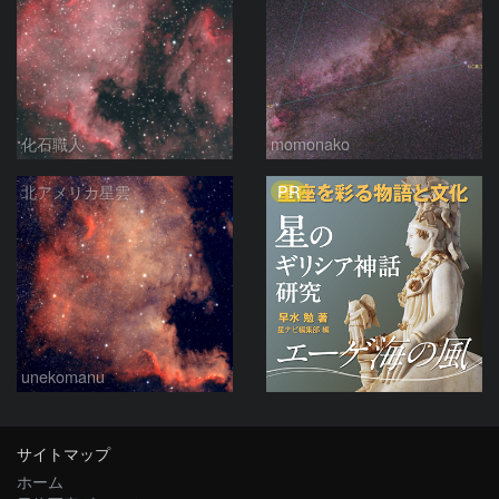
化石職人
momonako
PR
北アメリカ星雲
unekomanu
サイトマップ
ホーム