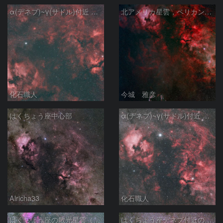
α(デネブ)~γ(サドル)付近 NGC7000 北アメリカ星雲 IC5067~5070 ペリカン星雲 Sh2-112 はくちょう座
北アメリカ星雲，ペリカン星雲，サドル付近，クレセント星雲，網状星雲・・・etc
化石職人
今城 雅彦
はくちょう座中心部
α(デネブ)~γ(サドル)付近 NGC7000 北アメリカ星雲 IC5067~5070 ペリカン星雲 はくちょう座
Alricha33
化石職人
はくちょう座の散光星雲（１００ｍｍ）
はくちょう座デネブ付近の空域 260720