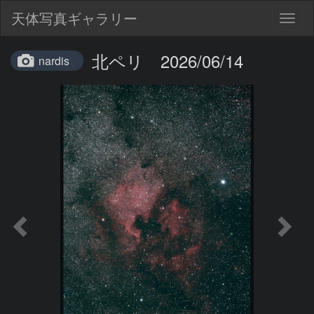
天体写真ギャラリー
Togg
navig
北ペリ 2026/06/14
nardis