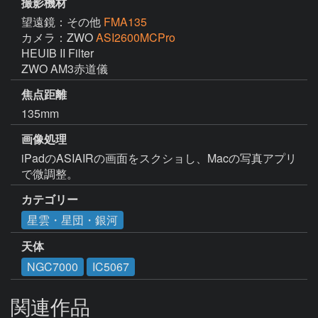
撮影機材
望遠鏡：その他
FMA135
カメラ：ZWO
ASI2600MCPro
HEUIB II Filter

ZWO AM3赤道儀
焦点距離
135mm
画像処理
iPadのASIAIRの画面をスクショし、Macの写真アプリ
で微調整。
カテゴリー
星雲・星団・銀河
天体
NGC7000
IC5067
関連作品