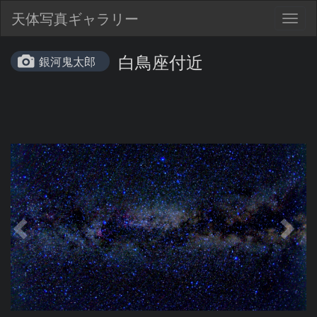
天体写真ギャラリー
Togg
navig
白鳥座付近
銀河鬼太郎