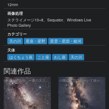
12mm
画像処理
ステライメージ10+8、Sequator、Windows Live 
Photo Gallery
カテゴリー
天の川
星座・星野
星雲・星団・銀河
天体
はくちょう座
こと座
わし座
天の川
関連作品
小国の星空④ ー夏の大三角と天の川ー
小国の星空③ ーいて座からわし座にかけての銀河ー