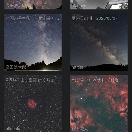
高田浩太郎
alphavir
小国の星空① ー楯山荘と天の川ー
夏の天の川 2026/08/07
高田浩太郎
nardis
IC5146 まゆ星雲 はくちょう座
α(デネブ)~γ(サドル)付近 NGC7000 北アメリカ星雲 IC5067~5070 ペリカン星雲 Sh2-112 はくちょう座
hltanaka
化石職人