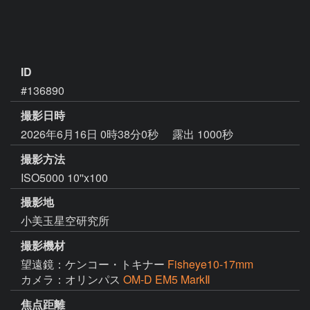
ID
#136890
撮影日時
2026年6月16日 0時38分0秒
露出 1000秒
撮影方法
ISO5000 10''x100
撮影地
小美玉星空研究所
撮影機材
望遠鏡：ケンコー・トキナー
Fisheye10-17mm
カメラ：オリンパス
OM-D EM5 MarkⅡ
焦点距離