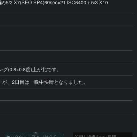
(SEO-SP4)60sec×21 ISO6400＋5/3 X10
(0.8×0.8度)上が北です。
ですが、2日目は一晩中快晴となりました。
ケンタウルス座Ａ（ＮＧＣ５１２８）とオメガ星団
谷間を通過中のω星団