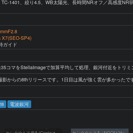
 TC-1401、絞り4.5、WB太陽光、長時間NRオフ／高感度NR弱め5/2 X7
0mmF2.8
s X7(SEO-SP4)
時ガイド
5コマをStellaImageで加算平均して処理、銀河付近をトリミング
で撮影からの8thリリースです。1日目は風が強く雲が多かった
28
電波銀河
ケンタウルス座A (Centaurus A)
ケンタウルスA（NGC5128）