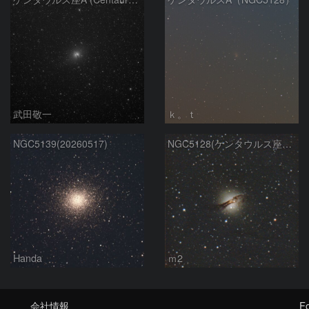
武田敬一
ｋ。ｔ
NGC5139(20260517)
NGC5128(ケンタウルス座A）
Handa
ｍ2
会社情報
Fo