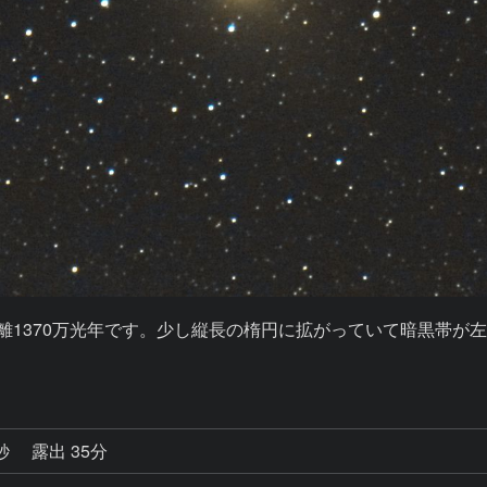
」距離1370万光年です。少し縦長の楕円に拡がっていて暗黒帯
7秒
露出 35分