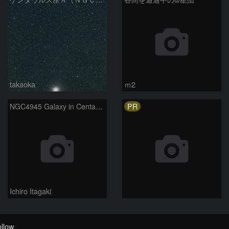
takaoka
ｍ2
PR
NGC4945 Galaxy in Centaurus
Ichiro Itagaki
llow