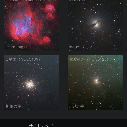
Ichiro Itagaki
mono
ω星団（NGC5139）
電波銀河（NGC5128）
川越の星
川越の星
サイトマップ