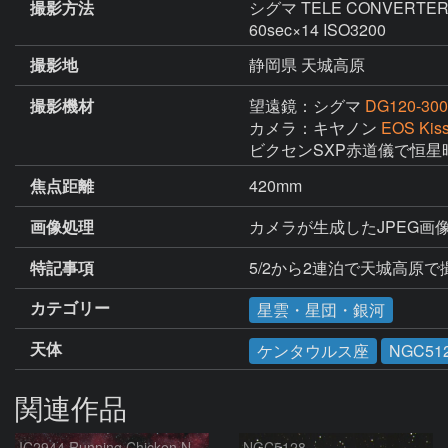
撮影方法
シグマ TELE CONVERTER
60sec×14 ISO3200
撮影地
静岡県 天城高原
撮影機材
望遠鏡：シグマ
DG120-30
カメラ：キヤノン
EOS Kis
ビクセンSXP赤道儀で恒星
焦点距離
420mm
画像処理
カメラが生成したJPEG画像3
特記事項
5/2から2連泊で天城高原
カテゴリー
星雲・星団・銀河
天体
ケンタウルス座
NGC51
関連作品
IC2944 Running Chicken Nebula
NGC5128