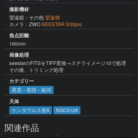
撮影機材
望遠鏡：その他
望遠側
カメラ：ZWO
SEESTAR S30pro
焦点距離
160mm
画像処理
seestarのFITSをTIFF変換→ステライメージ10で処理

その後、トリミング処理
カテゴリー
星雲・星団・銀河
天体
ケンタウルス座A
NGC5128
関連作品