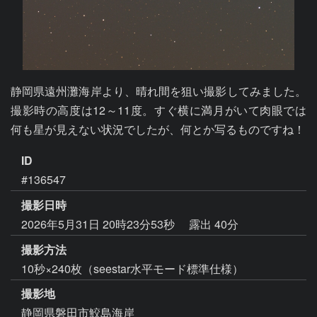
静岡県遠州灘海岸より、晴れ間を狙い撮影してみました。
撮影時の高度は12～11度。すぐ横に満月がいて肉眼では
何も星が見えない状況でしたが、何とか写るものですね！
ID
#136547
撮影日時
2026年5月31日 20時23分53秒
露出 40分
撮影方法
10秒×240枚（seestar水平モード標準仕様）
撮影地
静岡県磐田市鮫島海岸