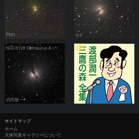
PbO
ｍ2
PR
NGC5128 Centaurus A (ケンタウルス座A)
武田敬一
サイトマップ
ホーム
天体写真ギャラリーについて