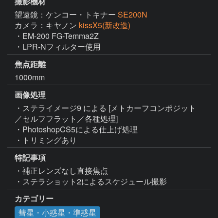
撮影機材
望遠鏡：ケンコー・トキナー
SE200N
カメラ：キヤノン
kissX5(新改造)
・EM-200 FG-Temma2Z

・LPR-Nフィルター使用
焦点距離
1000mm
画像処理
・ステライメージ9 による [メトカーフコンポジット
／セルフフラット／各種処理]

・PhotoshopCS5による仕上げ処理

・トリミングあり
特記事項
・補正レンズなし直接焦点

・ステラショット2によるスケジュール撮影
カテゴリー
彗星・小惑星・準惑星