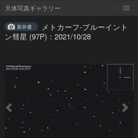
天体写真ギャラリー
Togg
navig
メトカーフ-ブルーイント
新井優
ン彗星 (97P)：2021/10/28