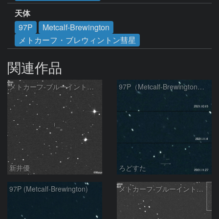
天体
97P
Metcalf-Brewington
メトカーフ・ブレウィントン彗星
関連作品
メトカーフ-ブルーイントン彗星( 97P )：2021/12/04
97P（Metcalf-Brewington）の変化
新井優
ろどすた
97P (Metcalf-Brewington)
メトカーフ-ブルーイントン彗星(97P)：2021/11/05