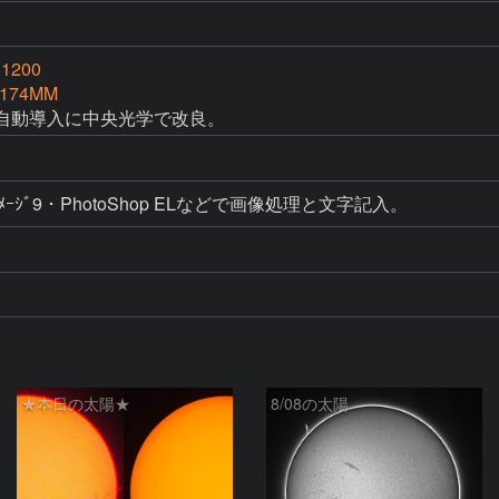
B1200
-174MM
を自動導入に中央光学で改良。　
ﾃﾗｲﾒｰｼﾞ9・PhotoShop ELなどで画像処理と文字記入。
★本日の太陽★
8/08の太陽