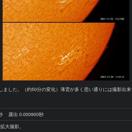
0秒
露出 0.000900秒
.25で拡大撮影。