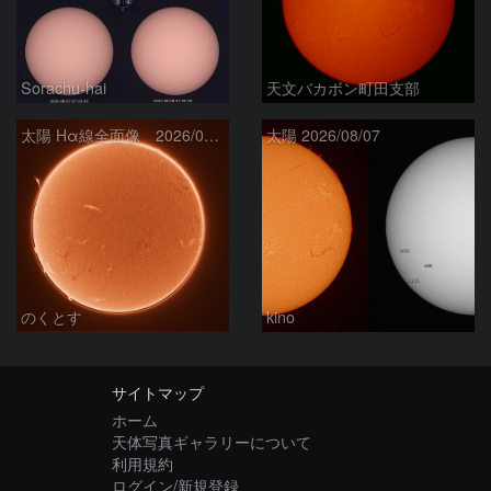
Sorachu-hai
天文バカボン町田支部
太陽 Hα線全面像 2026/08/08
太陽 2026/08/07
のくとす
kino
サイトマップ
ホーム
天体写真ギャラリーについて
利用規約
ログイン/新規登録