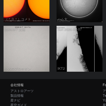
（＾０＾）コメト
ハム太
2026/8/7 太陽
Sun 2026-08-07
小犬のプロキオン
IKT2
会社情報
Fo
アストロアーツ
ア
製品情報
Tw
星ナビ
Y
星空ガイド
星