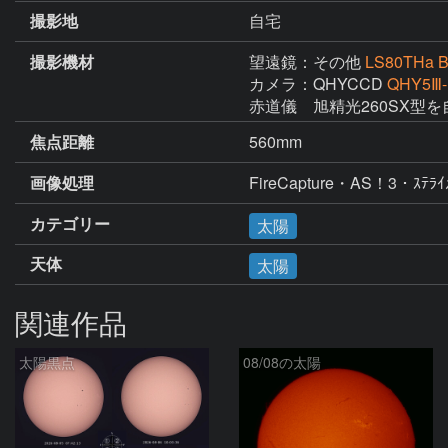
撮影地
自宅
撮影機材
望遠鏡：その他
LS80THa 
カメラ：QHYCCD
QHY5Ⅲ
赤道儀　旭精光260SX型
焦点距離
560mm
画像処理
FireCapture・AS！3・ｽ
カテゴリー
太陽
天体
太陽
関連作品
太陽黒点
08/08の太陽