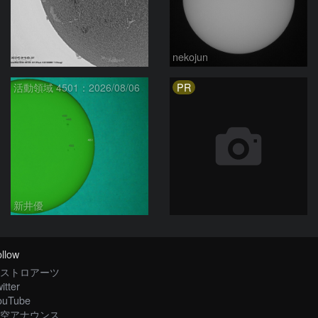
ta-o
nekojun
PR
活動領域 4501：2026/08/06
新井優
llow
ストロアーツ
itter
ouTube
空アナウンス