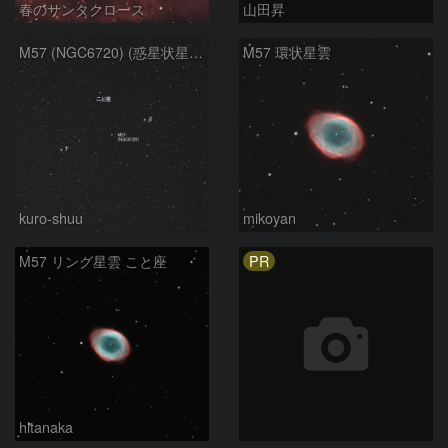
春のサンタクロース
山田昇
M57 (NGC6720) (惑星状星雲) (2026/05/17)
M57 環状星雲
kuro-shuu
mikoyan
PR
M57 リング星雲 こと座
hltanaka