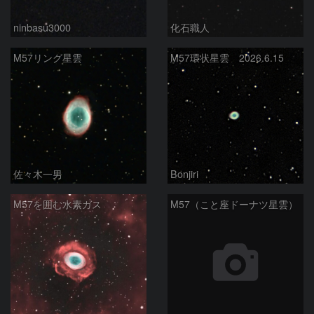
ninbasu3000
化石職人
M57リング星雲
M57環状星雲 2026.6.15
佐々木一男
Bonjiri
M57を囲む水素ガス
M57（こと座ドーナツ星雲）