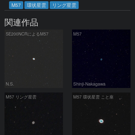
M57
環状星雲
リング星雲
関連作品
SE200NCRによるM57
M57
N.S.
Shinji-Nakagawa
M57 リング星雲
M57 環状星雲 こと座