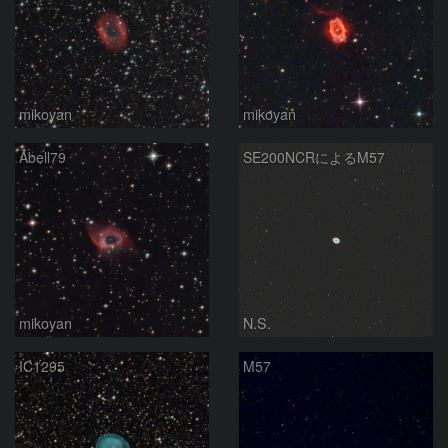
mikoyan
mikoyan
Abell79
SE200NCRによるM57
mikoyan
N.S.
IC1295
M57