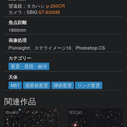
望遠鏡：タカハシ
μ-250CR
カメラ：SBIG
ST-8300M
焦点距離
1800mm
画像処理
Pixinsighrt、ステライメージ10、Photoshop CS
カテゴリー
星雲・星団・銀河
天体
M57
惑星状星雲
環状星雲
リング星雲
関連作品
Abell80
NGC40