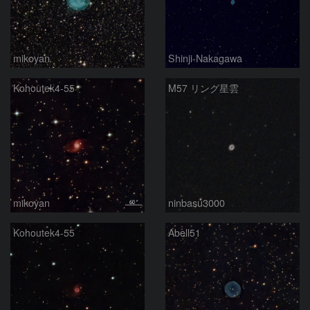
mikoyan
Shinji-Nakagawa
Kohoutek4-55
M57 リング星雲
mikoyan
ninbasu3000
Kohoutek4-55
Abell51