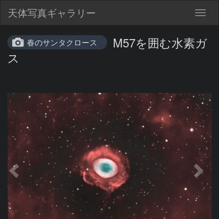
天体写真ギャラリー
Togg
navig
M57を囲む水素ガ
春のサンタクロース
ス