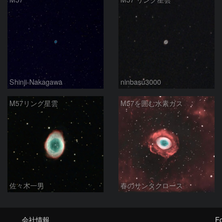
Shinji-Nakagawa
ninbasu3000
M57リング星雲
M57を囲む水素ガス
佐々木一男
春のサンタクロース
会社情報
Fo