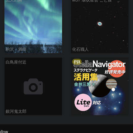
駒沢 満晴
化石職人
PR
白鳥座付近
銀河鬼太郎
llow