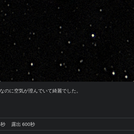
なのに空気が澄んでいて綺麗でした。

6秒
露出 600秒