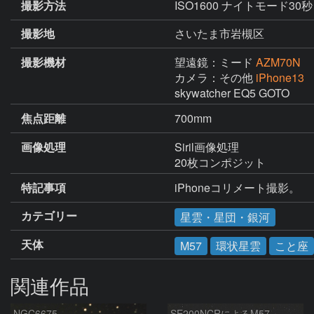
撮影方法
ISO1600 ナイトモード30秒
撮影地
さいたま市岩槻区
撮影機材
望遠鏡：ミード
AZM70N
カメラ：その他
iPhone13
skywatcher EQ5 GOTO
焦点距離
700mm
画像処理
Siril画像処理

20枚コンポジット
特記事項
iPhoneコリメート撮影。
カテゴリー
星雲・星団・銀河
天体
M57
環状星雲
こと座
関連作品
NGC6675
SE200NCRによるM57