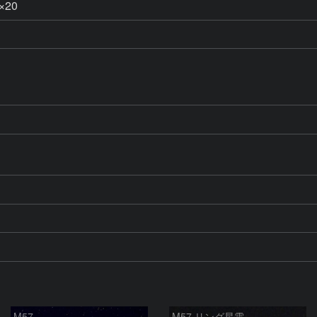
×20
M57
M57 リング星雲