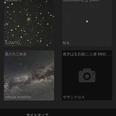
Y-SAITO
N.S.
夏の大三角形
夜空は宝石箱(こと座 M56) Seestar50
nebula ambition
サザンクロス
サイトマップ