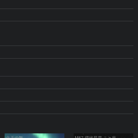
北天の舞
M57 環状星雲 こと座