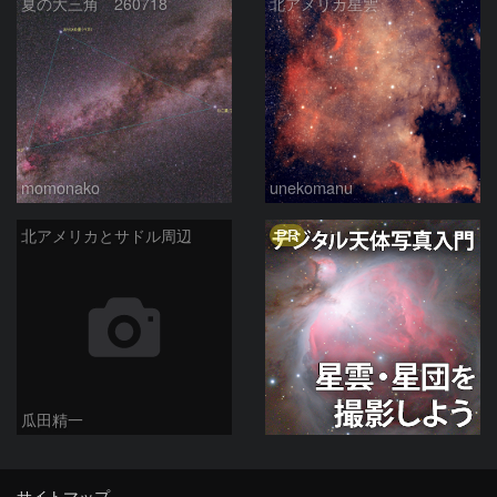
夏の大三角 260718
北アメリカ星雲
momonako
unekomanu
PR
北アメリカとサドル周辺
瓜田精一
サイトマップ