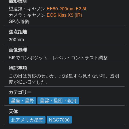
撮影機材
望遠鏡：キヤノン
EF80-200mm F2.8L
カメラ：キヤノン
EOS Kiss X5 (IR)
GP赤道儀
焦点距離
200mm
画像処理
SI9でコンポジット、レベル・コントラスト調整
特記事項
この日は黄砂のせいか、北極星すら見えない程、透明
度が低い日でした。
カテゴリー
星座・星野
星雲・星団・銀河
天体
北アメリカ星雲
NGC7000