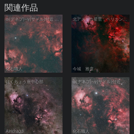
関連作品
α(デネブ)~γ(サドル)付近 NGC7000 北アメリカ星雲 IC5067~5070 ペリカン星雲 Sh2-112 はくちょう座
北アメリカ星雲，ペリカン星雲，サドル付近，クレセント星雲，網状星雲・・・etc
化石職人
今城 雅彦
はくちょう座中心部
α(デネブ)~γ(サドル)付近 NGC7000 北アメリカ星雲 IC5067~5070 ペリカン星雲 はくちょう座
Alricha33
化石職人