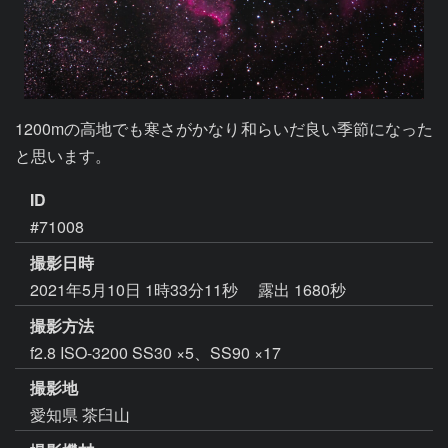
1200mの高地でも寒さがかなり和らいだ良い季節になった
と思います。
ID
#71008
撮影日時
2021年5月10日 1時33分11秒
露出 1680秒
撮影方法
f2.8 ISO-3200 SS30 ×5、SS90 ×17
撮影地
愛知県 茶臼山