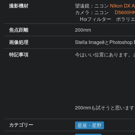
撮影機材
望遠鏡：ニコン
Nikon DX 
カメラ：ニコン
D5600H
　Hαフィルター　ポラリ
焦点距離
200mm
画像処理
Stella Image8とPhotosho
特記事項
今はいい位置にあります。
200mmも試そうと思います
カテゴリー
星座・星野