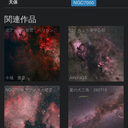
天体
NGC7000
関連作品
北アメリカ星雲，ペリカン星雲，サドル付近，クレセント星雲，網状星雲・・・etc
はくちょう座中心部
今城 雅彦
Alricha33
NGC7000 北アメリカ星雲 IC5067~5070 ペリカン星雲 はくちょう座
夏の大三角 260718