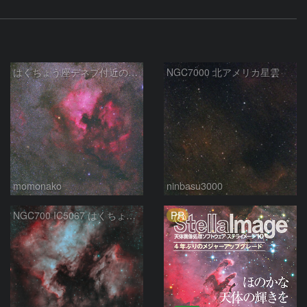
はくちょう座デネブ付近の空域 260720
NGC7000 北アメリカ星雲
momonako
ninbasu3000
PR
NGC700 IC5067 はくちょう座