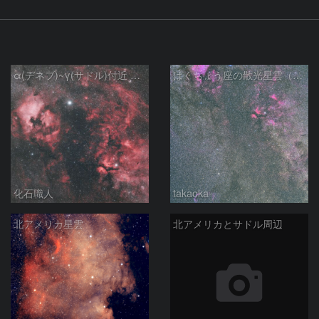
α(デネブ)~γ(サドル)付近 NGC7000 北アメリカ星雲 IC5067~5070 ペリカン星雲 はくちょう座
はくちょう座の散光星雲（１００ｍｍ）
化石職人
takaoka
北アメリカ星雲
北アメリカとサドル周辺