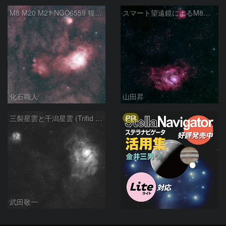
M8 M20 M21 NGC6559 猫の手星雲 いて座
スマート望遠鏡によるM8とM20
化石職人
山田昇
PR
三裂星雲と干潟星雲 (Trifid & Lagoon Nebulas)
武田敬一