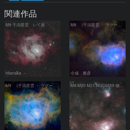
関連作品
M8 干潟星雲 いて座
M8 (干潟星雲 ・ ラグーン（Lagoon）星雲)
hltanaka
今城 雅彦
M8 (干潟星雲 ・ ラグーン（Lagoon）星雲)
M8 M20 M21 NGC6559 猫の手星雲 いて座