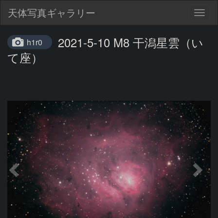
天体写真ギャラリー
Togg
navig
2021-5-10 M8 干潟星雲（い
h1r0
て座）