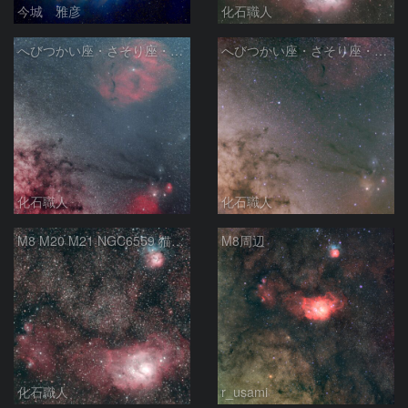
今城 雅彦
化石職人
へびつかい座・さそり座・いて座と天の川
へびつかい座・さそり座・いて座と天の川
化石職人
化石職人
M8 M20 M21 NGC6559 猫の手星雲 いて座
M8周辺
化石職人
r_usami