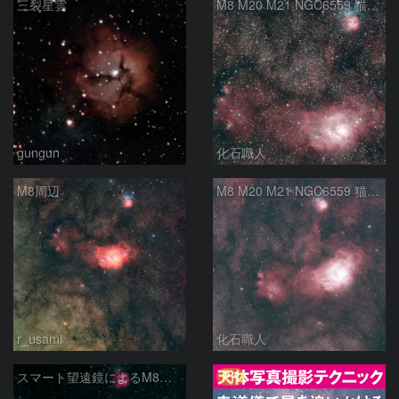
三裂星雲
M8 M20 M21 NGC6559 猫の手星雲 いて座
gungun
化石職人
M8周辺
M8 M20 M21 NGC6559 猫の手星雲 いて座
r_usami
化石職人
PR
スマート望遠鏡によるM8とM20