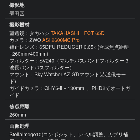
撮影地
墨田区
撮影機材
望遠鏡：タカハシ
TAKAHASHI FCT 65D
カメラ：ZWO
ASI 2600MC Pro
補正レンズ：65DFU REDUCER 0.65× (合成焦点距離
=260mm/400mm)

フィルター：SV240（マルチパスバンドフィルター 3
波長バンドパスフィルター）

マウント：Sky Watcher AZ-GTiマウント(赤道儀モー
ド)

ガイドカメラ：QHY5-Ⅱ + 130mm  、PHD2でオートガ
イド
焦点距離
260mm
画像処理
StellaImege10(コンポシット、レベル調整、カブリ補