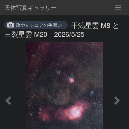
天体写真ギャラリー
Togg
navig
干潟星雲 M8 と
政やんシニアの手習い
三裂星雲 M20 2026/5/25