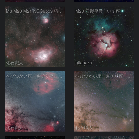
M8 M20 M21 NGC6559 猫の手星雲 いて座
M20 三裂星雲 いて座
化石職人
hltanaka
へびつかい座・さそり座・いて座と天の川
へびつかい座・さそり座・いて座と天の川
化石職人
化石職人