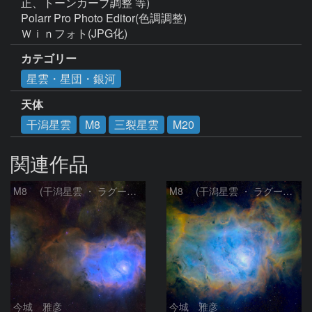
正、トーンカーブ調整 等)

Polarr Pro Photo Editor(色調調整)

Ｗｉｎフォト(JPG化)
カテゴリー
星雲・星団・銀河
天体
干潟星雲
M8
三裂星雲
M20
関連作品
M8 (干潟星雲 ・ ラグーン（Lagoon）星雲)
M8 (干潟星雲 ・ ラグーン（Lagoon）星雲)
今城 雅彦
今城 雅彦