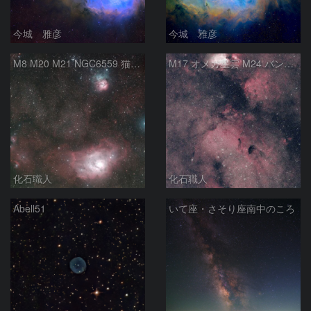
今城 雅彦
今城 雅彦
M8 M20 M21 NGC6559 猫の手星雲 いて座
M17 オメガ星雲 M24 バンビの横顔 いて座
化石職人
化石職人
Abell51
いて座・さそり座南中のころ