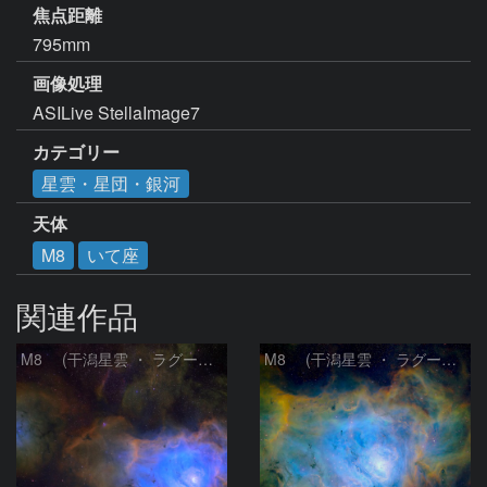
焦点距離
795mm
画像処理
ASILive StellaImage7
カテゴリー
星雲・星団・銀河
天体
M8
いて座
関連作品
M8 (干潟星雲 ・ ラグーン（Lagoon）星雲)
M8 (干潟星雲 ・ ラグーン（Lagoon）星雲)