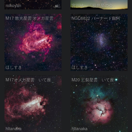
mikoyan
宮川祐一「福井星の会」
M17 散光星雲 オメガ星雲
NGC6822 バーナード銀河
ほしすき
ほしすき
M17オメガ星雲 いて座
M20 三裂星雲 いて座
hltanaka
hltanaka