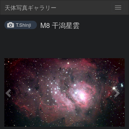
天体写真ギャラリー
Togg
navig
M8 干潟星雲
T.Shinji