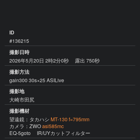
ID
#136215
撮影日時
2026年5月20日 2時2分0秒
露出 750秒
撮影方法
gain300 30s×25 ASILive
撮影地
大崎市田尻
撮影機材
望遠鏡：タカハシ
MT-130 f=795mm
カメラ：ZWO
asi585mc
EQ-5goto 　IR/UYカットフィルター