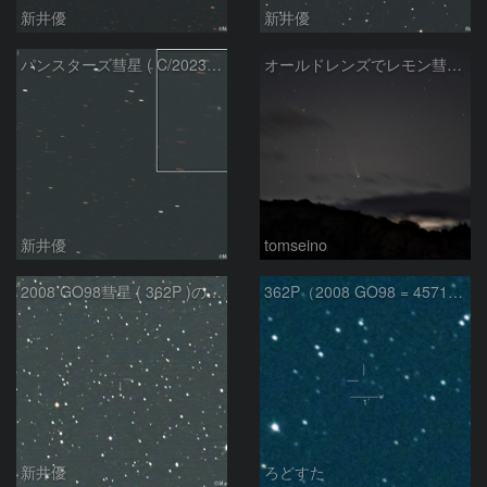
新井優
新井優
パンスターズ彗星 ( C/2023R1 ) ：2026/05/30
オールドレンズでレモン彗星11/9
新井優
tomseino
2008 GO98彗星 ( 362P )の予報位置：2025/09/25
362P（2008 GO98 = 457175）
新井優
ろどすた