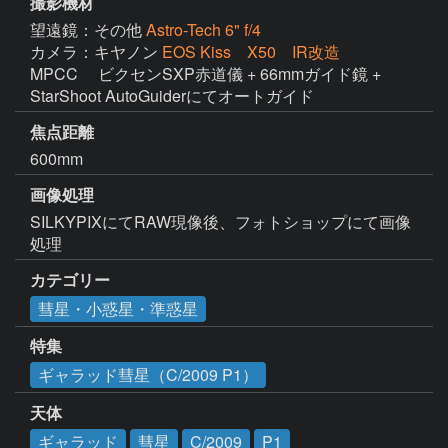
撮影機材
望遠鏡：その他
Astro-Tech 6" f/4
カメラ：キヤノン
EOS Kiss X50 IR改造
MPCC　 ビクセンSXP赤道儀 + 66mmガイド鏡 + 
StarShoot AutoGuiderにてオートガイド
焦点距離
600mm
画像処理
SILKYPIXにてRAW現像後、フォトショップにて画像
処理
カテゴリー
彗星・小惑星・準惑星
特集
ギャラッド彗星（C/2009 P1）
天体
ギャラッド
彗星
C/2009
P1