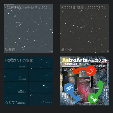
433P彗星の予報位置：2025/05/04
P/2023S1彗星：2025/03/21
新井優
新井優
PR
P/2023 S1 の変化
ろどすた