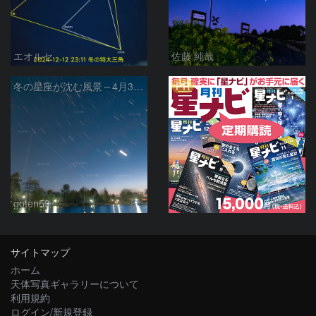
エオルセ
佐藤 純哉
PR
冬の星座が沈む風景～4月30日の夕暮れ
goten59
サイトマップ
ホーム
天体写真ギャラリーについて
利用規約
ログイン/新規登録