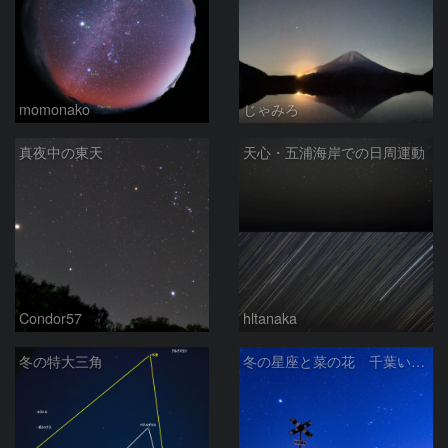
momonako
じゃみろ
真夜中の東天
天心・五浦海岸での日周運動
Condor57
hltanaka
冬の特大三角
冬の星座と菜の花 千葉いすみ鉄道 第二五之町踏切で