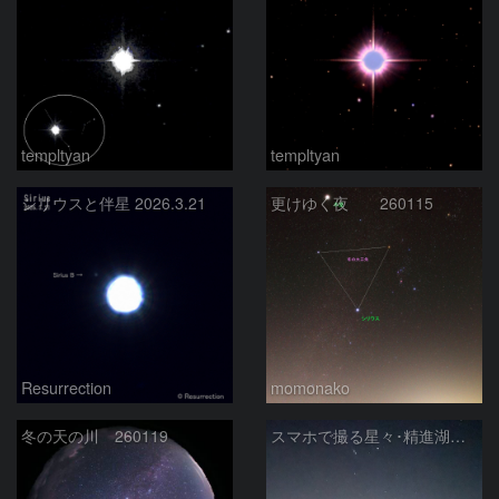
templtyan
templtyan
シリウスと伴星 2026.3.21
更けゆく夜 260115
Resurrection
momonako
冬の天の川 260119
スマホで撮る星々･精進湖での冬の星座