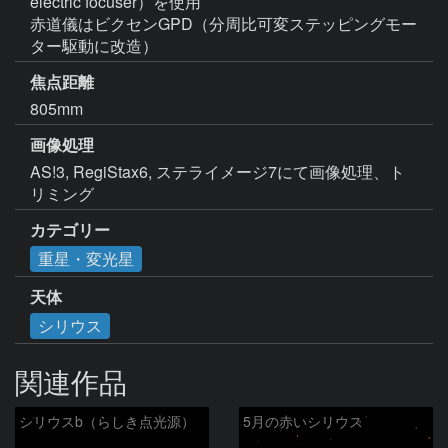
electric focuser）を使用

赤道儀はビクセンGPD（分周比可変ステッピングモー
ター駆動に改造）
焦点距離
805mm
画像処理
AS!3, RegiStax6, ステライメージ7にて画像処理、ト
リミング
カテゴリー
重星・変光星
天体
シリウス
関連作品
シリウスb（らしき点光源）
5月の赤いシリウス