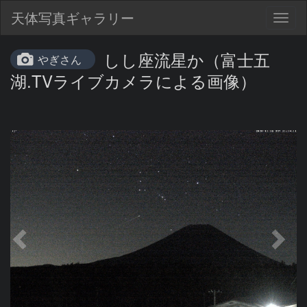
天体写真ギャラリー
Togg
navig
しし座流星か（富士五
やぎさん
湖.TVライブカメラによる画像）