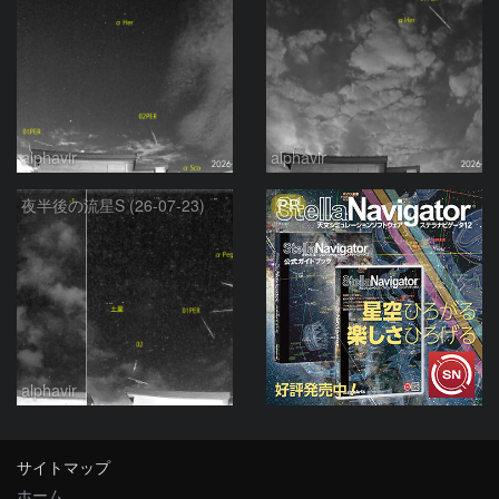
alphavir
alphavir
PR
夜半後の流星S (26-07-23)
alphavir
サイトマップ
ホーム