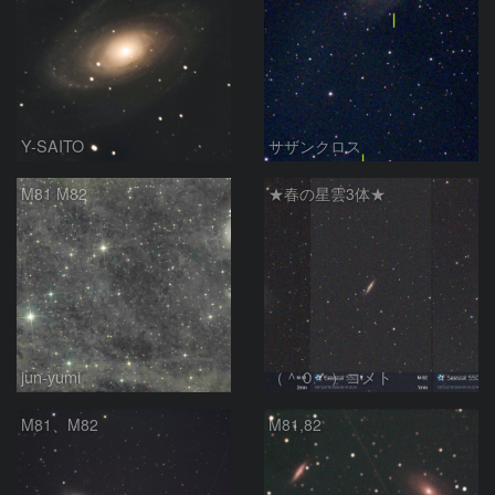
Y-SAITO
サザンクロス
M81 M82
★春の星雲3体★
jun-yumi
（＾０＾）コメト
M81、M82
M81,82