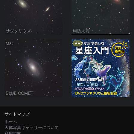
サジタリウス
周防大島
PR
M81
BLUE COMET
サイトマップ
ホーム
天体写真ギャラリーについて
利用規約