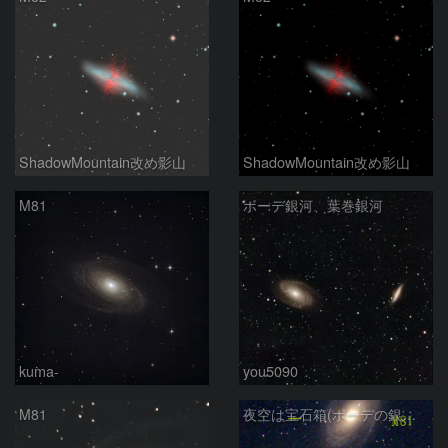
ShadowMountain改め影山
ShadowMountain改め影山
M81
ボーデ銀河、葉巻銀河
kuma-
you5090
M81
夜空は宝石箱(ボーデの銀河 M81) Seestar50