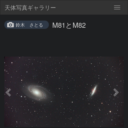
天体写真ギャラリー
Togg
navig
M81とM82
鈴木 さとる