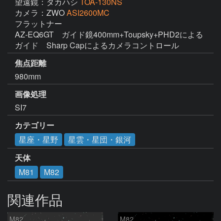
望遠鏡：タカハシ
TOA-130NS
カメラ：ZWO
ASI2600MC
フラットナー

AZ-EQ6GT　ガイド鏡400mm+Toupsky+PHD2による
ガイド　Sharp Capによるカメラコントロール
焦点距離
980mm
画像処理
SI7
カテゴリー
星座・星野
星雲・星団・銀河
天体
M81
M82
関連作品
M82
M82