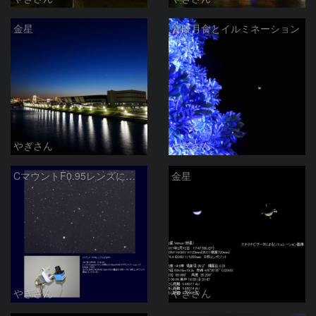
金星
皆既月食とイルミネーション
やぎさん
やぎさん
CマウントF0.95レンズによるM31
金星
やぎさん
やぎさん