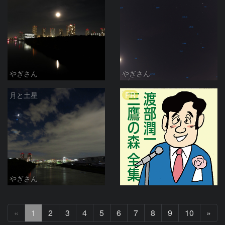
やぎさん
やぎさん
PR
月と土星
やぎさん
次
«
1
2
3
4
5
6
7
8
9
10
»
へ