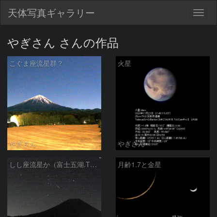
天体写真ギャラリー
Togg
navig
やぎさん さんの作品
こぐま座流星群？
火星
やぎさん
やぎさん
しし座流星か（富士五湖.TVライブカメラによる画像）
月齢1.7と金星