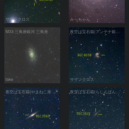
サザンクロス
みっちゃん
M33 三角座銀河 三角座
夜空は宝石箱(アンテナ銀河 NGC4038) Seestar50
take
サザンクロス
夜空は宝石箱(やまねこ座 NGC2683) Seestar50
夜空は宝石箱(らしんばん座 NGC2613) Seestar50