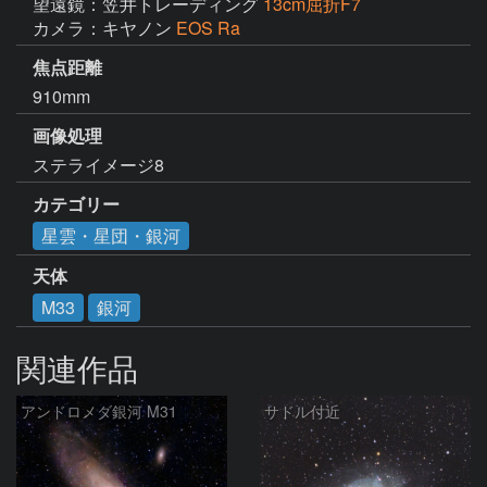
望遠鏡：笠井トレーディング
13cm屈折F7
カメラ：キヤノン
EOS Ra
焦点距離
910mm
画像処理
ステライメージ8
カテゴリー
星雲・星団・銀河
天体
M33
銀河
関連作品
アンドロメダ銀河 M31
サドル付近