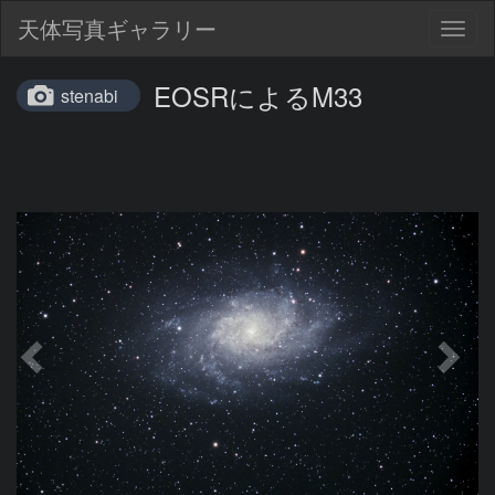
天体写真ギャラリー
Togg
navig
EOSRによるM33
stenabi