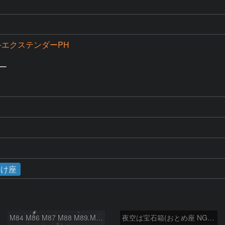
S+エクステンダーPH
ー

のけ座
M84 M86 M87 M88 M89 M90 M91 マルカリアンの銀河鎖 おとめ座 かみのけ座
夜空は宝石箱(おとめ座 NGC5566) Seestar50