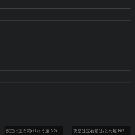
夜空は宝石箱(りゅう座 NGC6503) Seestar50
夜空は宝石箱(おとめ座 NGC5746) Seestar50