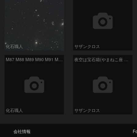
化石職人
サザンクロス
M87 M88 M89 M90 M91 M100 マルカリアンの銀河鎖 おとめ座 かみのけ座
夜空は宝石箱(やまねこ座 NGC2683) Seestar50
化石職人
サザンクロス
会社情報
Fo