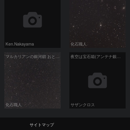
Ken.Nakayama
化石職人
マルカリアンの銀河鎖 おとめ座・ かみのけ座の銀河
夜空は宝石箱(アンテナ銀河 NGC4038) Seestar50
化石職人
サザンクロス
サイトマップ