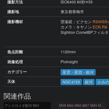
撮影方法
ISO6400 80秒✕55
撮影地
東京都青梅市
撮影機材
望遠鏡：ビクセン
R200S
カメラ：キヤノン
EOS R8
Sightron CometBPフィルタ
焦点距離
1120mm
画像処理
PixInsight
カテゴリー
星雲・星団・銀河
天体
NGC4725
銀河
かみ
関連作品
アンドロメダ銀河 M31
M58 M84 M86 M87 M89 M90 マルカリアンの銀河鎖 おとめ座 かみのけ座