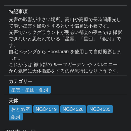
特記事項
光害の影響が小さい場所、高山や高原で長時間露光し
て淡い星雲を撮影をするという偏見は不要です。

光害でバックグラウンドが明るい都会の夜空では 撮影
できないと思われている「星雲」「星団」「銀河」で
す。

自宅ベランダから Seestar50 を使用して自動撮影しま
した。

これからは 都市部の ルーフガーデン や  バルコニー 
カテゴリー
星雲・星団・銀河
天体
おとめ座
NGC4519
NGC4526
NGC4535
銀河