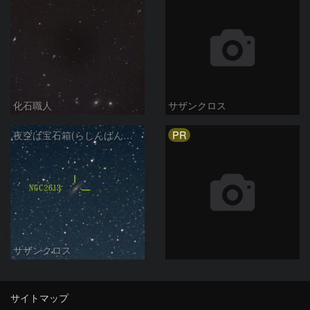
化石職人
サザンクロス
PR
夜空は宝石箱(らしんばん座 NGC2613) Seestar50
サザンクロス
サイトマップ