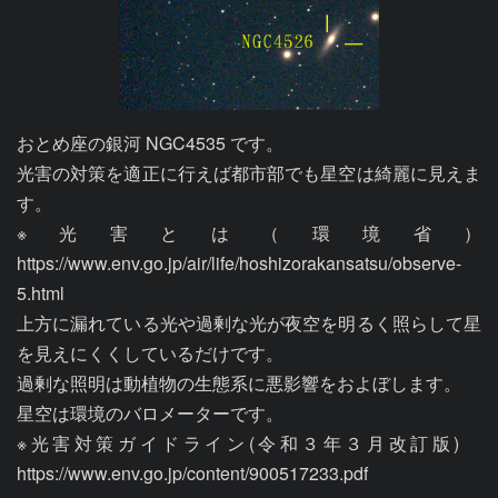
おとめ座の銀河 NGC4535 です。

光害の対策を適正に行えば都市部でも星空は綺麗に見えま
す。

※光害とは（環境省）
https://www.env.go.jp/air/life/hoshizorakansatsu/observe-
5.html

上方に漏れている光や過剰な光が夜空を明るく照らして星
を見えにくくしているだけです。

過剰な照明は動植物の生態系に悪影響をおよぼします。

星空は環境のバロメーターです。

※光害対策ガイドライン(令和３年３月改訂版)　