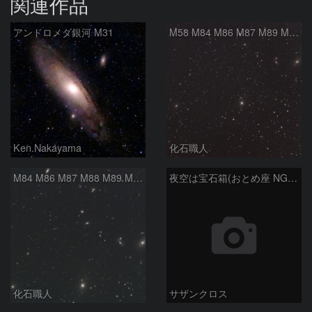
関連作品
アンドロメダ銀河 M31
M58 M84 M86 M87 M89 M90 マルカリアンの銀河鎖 おとめ座 かみのけ座
Ken.Nakayama
化石職人
M84 M86 M87 M88 M89 M90 M91 マルカリアンの銀河鎖 おとめ座 かみのけ座
夜空は宝石箱(おとめ座 NGC5566) Seestar50
化石職人
サザンクロス