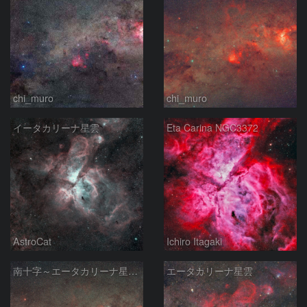
chi_muro
chi_muro
イータカリーナ星雲
Eta Carina NGC3372
AstroCat
Ichiro Itagaki
南十字～エータカリーナ星雲付近
エータカリーナ星雲