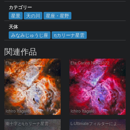
カテゴリー
星景
天の川
星座・星野
天体
みなみじゅうじ座
ηカリーナ星雲
関連作品
Eta Carina NGC3372
Eta Carina NGC3372
Ichiro Itagaki
Ichiro Itagaki
南十字とηカリーナ星雲
L-Ultimateフィルターによる南十字～エータカリーナ星雲付近