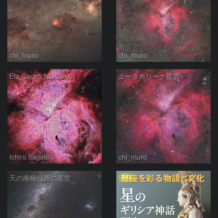
chi_muro
chi_muro
Eta Carina NGC3372
エータカリーナ星雲
Ichiro Itagaki
chi_muro
PR
天の南極付近の星空