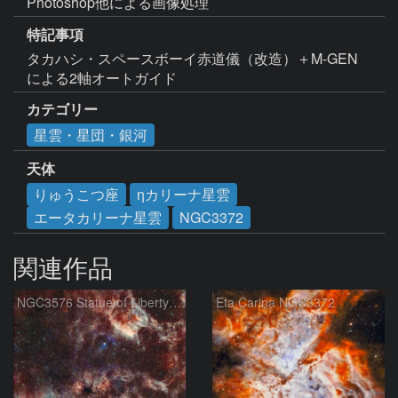
Photoshop他による画像処理
特記事項
タカハシ・スペースボーイ赤道儀（改造）＋M-GEN
による2軸オートガイド
カテゴリー
星雲・星団・銀河
天体
りゅうこつ座
ηカリーナ星雲
エータカリーナ星雲
NGC3372
関連作品
NGC3576 Statue of Liberty Nebula ＆ Gum37 Southern Tadpoles
Eta Carina NGC3372