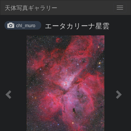
天体写真ギャラリー
Togg
navig
エータカリーナ星雲
chi_muro