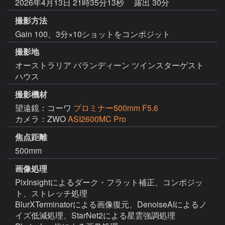
2026年4月13日 21時35分13秒
露出 30分
撮影方法
Gain 100、3分×10ショットをコンポジット
撮影地
オーストラリア バランディーン ツインスターゲスト
ハウス
撮影機材
望遠鏡：コーワ
プロミナー500mm F5.6
カメラ：ZWO
ASI2600MC Pro
焦点距離
500mm
画像処理
PixInsightによるダーク・フラット補正、コンポジッ
ト、ストレッチ処理

BlurXTerminatorによる画像復元、DenoiseAIによるノ
イズ低減処理、StarNet2による星雲強調処理
