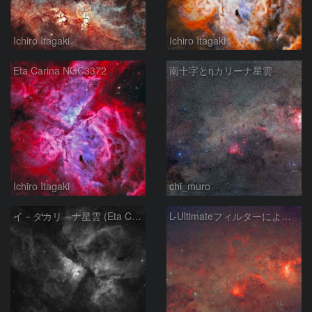
Ichiro Itagaki
Ichiro Itagaki
Eta Carina NGC3372
南十字とηカリーナ星雲
Ichiro Itagaki
chi_muro
イ－タカリ－ナ星雲 (Eta Carinae Nebula)
L-Ultimateフィルターによる南十字～エータカリーナ星雲付近