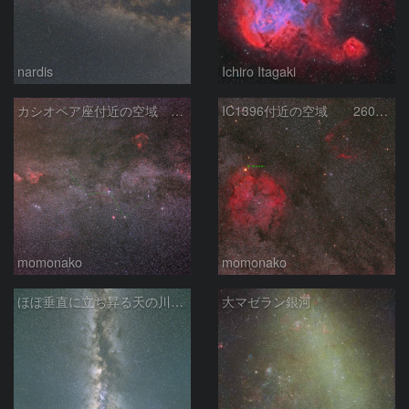
nardis
Ichiro Itagaki
カシオペア座付近の空域 260720
IC1396付近の空域 260720
momonako
momonako
ほぼ垂直に立ち昇る天の川銀河
大マゼラン銀河