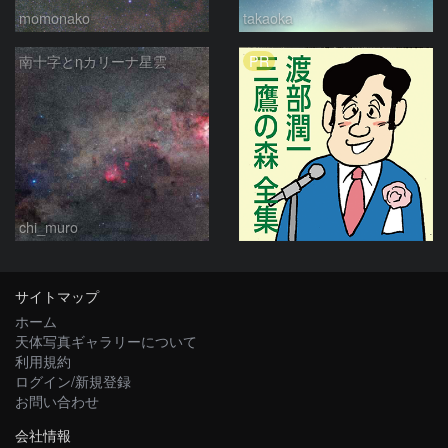
momonako
takaoka
PR
南十字とηカリーナ星雲
chi_muro
サイトマップ
ホーム
天体写真ギャラリーについて
利用規約
ログイン/新規登録
お問い合わせ
会社情報