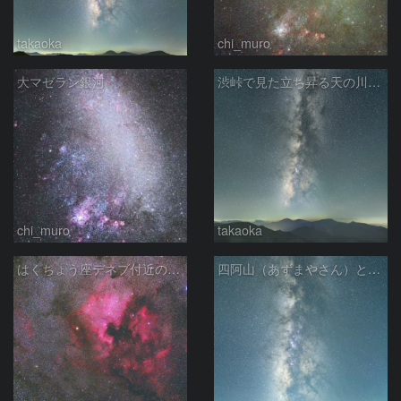
takaoka
chi_muro
大マゼラン銀河
渋峠で見た立ち昇る天の川銀河
chi_muro
takaoka
はくちょう座デネブ付近の空域 260720
四阿山（あずまやさん）と立ち昇る夏の銀河