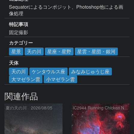
Sequatorによるコンポジット、Photoshop他による画
像処理
特記事項
固定撮影
カテゴリー
星景
天の川
星座・星野
星雲・星団・銀河
天体
天の川
ケンタウルス座
みなみじゅうじ座
大マゼラン雲
小マゼラン雲
関連作品
夏の天の川 2026/08/05
IC2944 Running Chicken Nebula