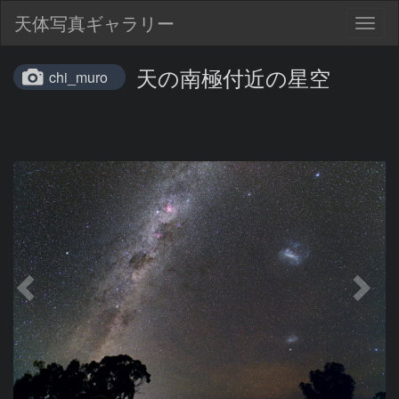
天体写真ギャラリー
Togg
navig
天の南極付近の星空
chi_muro