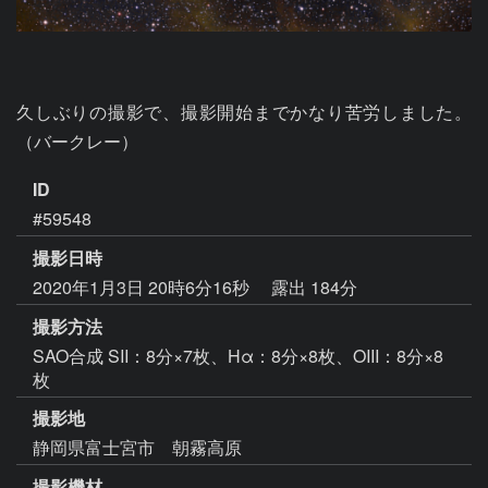
久しぶりの撮影で、撮影開始までかなり苦労しました。
（バークレー）
ID
#59548
撮影日時
2020年1月3日 20時6分16秒
露出 184分
撮影方法
SAO合成 SII：8分×7枚、Hα：8分×8枚、OIII：8分×8
枚
撮影地
静岡県富士宮市 朝霧高原
撮影機材