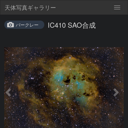
天体写真ギャラリー
Togg
navig
IC410 SAO合成
バークレー