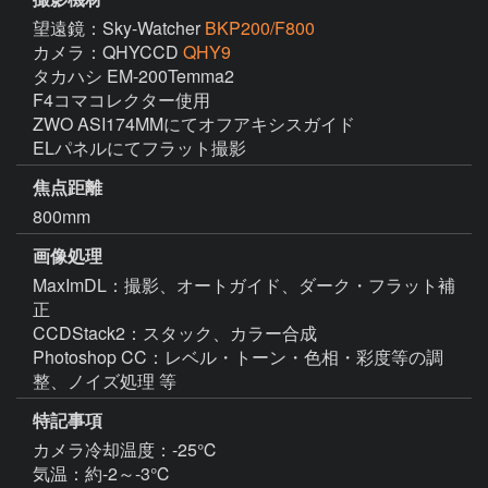
望遠鏡：Sky-Watcher
BKP200/F800
カメラ：QHYCCD
QHY9
タカハシ EM-200Temma2

F4コマコレクター使用

ZWO ASI174MMにてオフアキシスガイド

ELパネルにてフラット撮影
焦点距離
800mm
画像処理
MaxImDL：撮影、オートガイド、ダーク・フラット補
正

CCDStack2：スタック、カラー合成

Photoshop CC：レベル・トーン・色相・彩度等の調
整、ノイズ処理 等
特記事項
カメラ冷却温度：-25℃

気温：約-2～-3℃