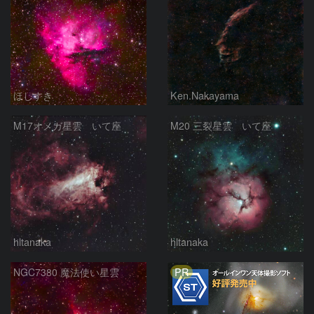
ほしすき
Ken.Nakayama
M17オメガ星雲 いて座
M20 三裂星雲 いて座
hltanaka
hltanaka
PR
NGC7380 魔法使い星雲