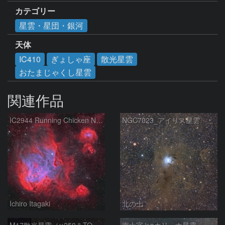
カテゴリー
星雲・星団・銀河
天体
IC410
ぎょしゃ座
散光星雲
おたまじゃくし星雲
関連作品
IC2944 Running Chicken Nebula
NGC7023_アイリス星雲
Ichiro Itagaki
北の士