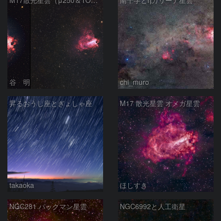
M17散光星雲（μ250＆TOA130）
南十字とηカリーナ星雲
谷 明
chi_muro
昇るおうし座とぎょしゃ座
M17 散光星雲 オメガ星雲
takaoka
ほしすき
NGC281 パックマン星雲
NGC6992と人工衛星