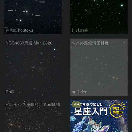
岸和田houtoku
川越の星
NGC4889周辺 Mar. 2020
おとめ座銀河団付近
PbO
outsider
PR
ペルセウス座銀河団 Abell426