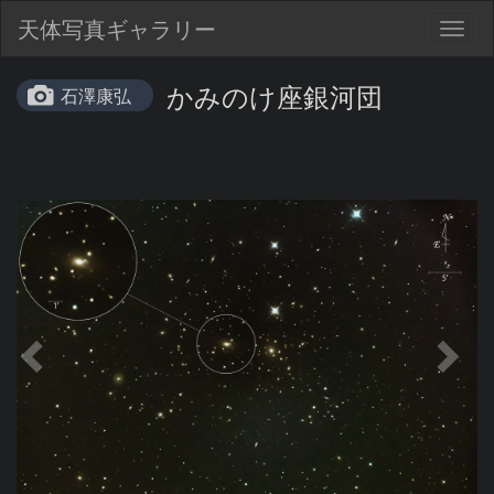
天体写真ギャラリー
Togg
navig
かみのけ座銀河団
石澤康弘