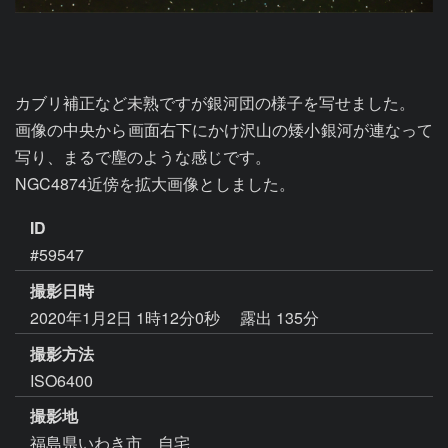
カブリ補正など未熟ですが銀河団の様子を写せました。

画像の中央から画面右下にかけ沢山の矮小銀河が連なって
写り、まるで塵のような感じです。

NGC4874近傍を拡大画像としました。
ID
#59547
撮影日時
2020年1月2日 1時12分0秒
露出 135分
撮影方法
ISO6400
撮影地
福島県いわき市 自宅