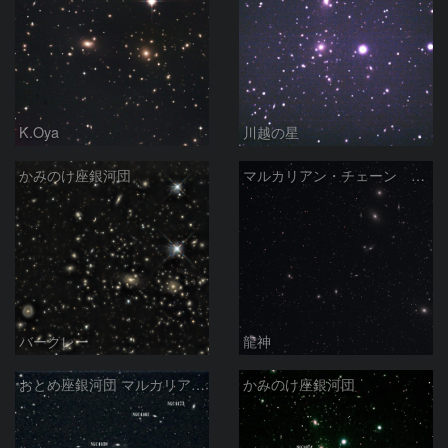
K.Oya
川越の星
かみのけ座銀河団
マルカリアン・チェーン おとめ座銀河団
バークレー
龍神
おとめ座銀河団 マルカリアン・チェーン
かみのけ座銀河団