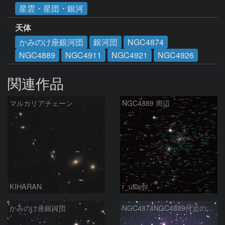
星雲・星団・銀河
天体
かみのけ座銀河団
銀河団
NGC4874
NGC4889
NGC4911
NGC4921
NGC4926
関連作品
マルカリアチェーン
NGC4889 周辺
KIHARAN
r_usami
かみのけ座銀河団
NGC4874NGC4889付近の銀河団