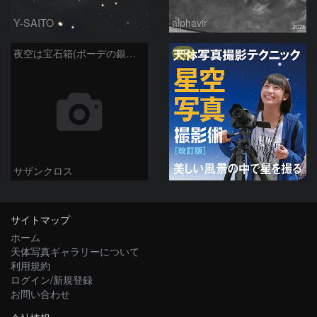
Y-SAITO
alphavir
PR
夜空は宝石箱(ボーデの銀河 M81) Seestar50
サザンクロス
サイトマップ
ホーム
天体写真ギャラリーについて
利用規約
ログイン/新規登録
お問い合わせ