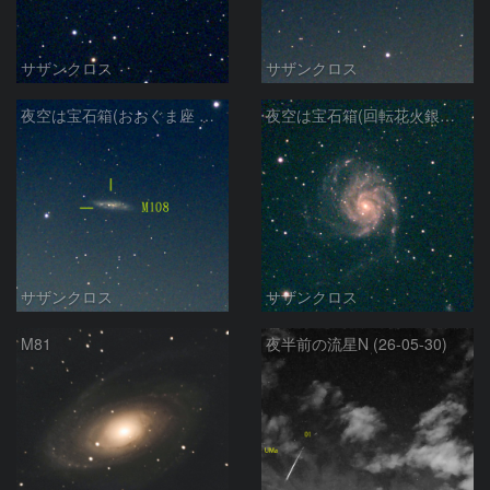
サザンクロス
サザンクロス
夜空は宝石箱(おおぐま座 M108) Seestar50
夜空は宝石箱(回転花火銀河 M101) Seestar50
サザンクロス
サザンクロス
M81
夜半前の流星N (26-05-30)