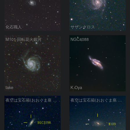
化石職人
サザンクロス
M101 回転花火銀河
NGC4088
take
K.Oya
夜空は宝石箱(おおぐま座 NGC3198) Seestar50
夜空は宝石箱(おおぐま座 M109) Seestar50