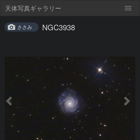
天体写真ギャラリー
Togg
navig
NGC3938
ささみ