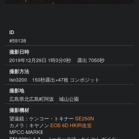
ID
#59138
撮影日時
2019年12月29日 1時3分0秒
露出 7050秒
撮影方法
iso3200 150秒露出×47枚 コンポジット
撮影地
広島県北広島町阿坂 城山公園
撮影機材
望遠鏡：ケンコー・トキナー
SE250N
カメラ：キヤノン
EOS 6D HKIR改造
MPCC-MARKⅡ

EM-200による、ノータッチほったらかしガイド