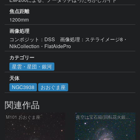
焦点距離
1200mm
画像処理
コンポジット：DSS　画像処理：ステライメージ8・
NikCollection・FlatAidePro
カテゴリー
星雲・星団・銀河
天体
NGC3938
おおぐま座
関連作品
M101 おおぐま座
夜空は宝石箱(回転花火銀河 M101) Seestar50