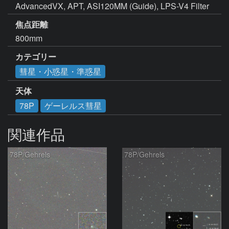
AdvancedVX, APT, ASI120MM (Guide), LPS-V4 Filter
焦点距離
800mm
カテゴリー
彗星・小惑星・準惑星
天体
78P
ゲーレルス彗星
関連作品
78P/Gehrels
78P/Gehrels