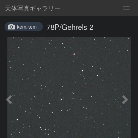
天体写真ギャラリー
Togg
navig
78P/Gehrels 2
kem.kem