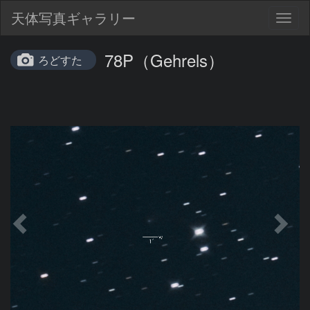
天体写真ギャラリー
Togg
navig
78P（Gehrels）
ろどすた