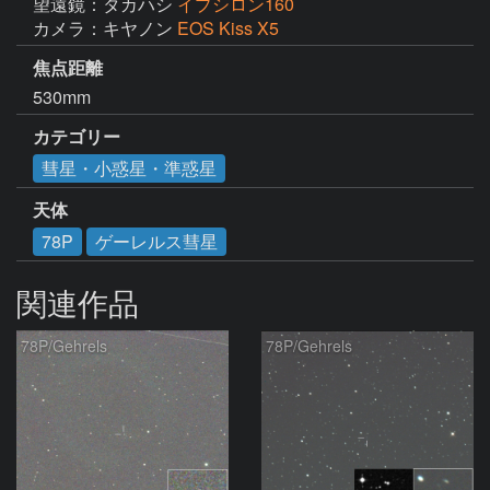
望遠鏡：タカハシ
イプシロン160
カメラ：キヤノン
EOS Kiss X5
焦点距離
530mm
カテゴリー
彗星・小惑星・準惑星
天体
78P
ゲーレルス彗星
関連作品
78P/Gehrels
78P/Gehrels