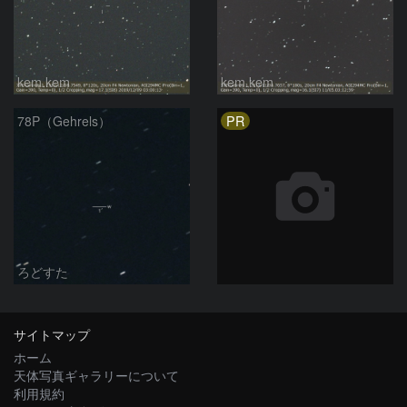
kem.kem
kem.kem
PR
78P（Gehrels）
ろどすた
サイトマップ
ホーム
天体写真ギャラリーについて
利用規約