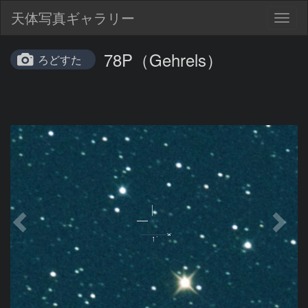
天体写真ギャラリー
Togg
navig
78P（Gehrels）
ろどすた