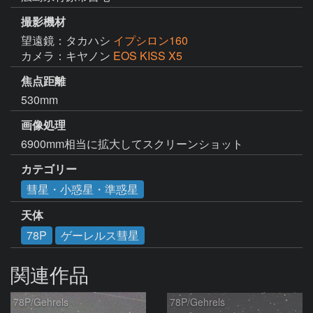
撮影機材
望遠鏡：タカハシ
イプシロン160
カメラ：キヤノン
EOS KISS X5
焦点距離
530mm
画像処理
6900mm相当に拡大してスクリーンショット
カテゴリー
彗星・小惑星・準惑星
天体
78P
ゲーレルス彗星
関連作品
78P/Gehrels
78P/Gehrels