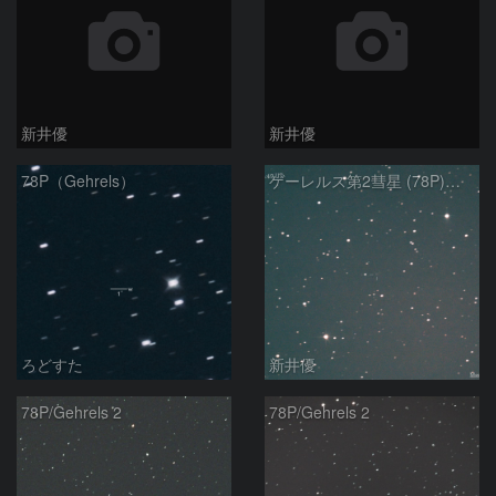
新井優
新井優
78P（Gehrels）
ゲーレルス第2彗星 (78P)：2020/01/06
ろどすた
新井優
78P/Gehrels 2
78P/Gehrels 2