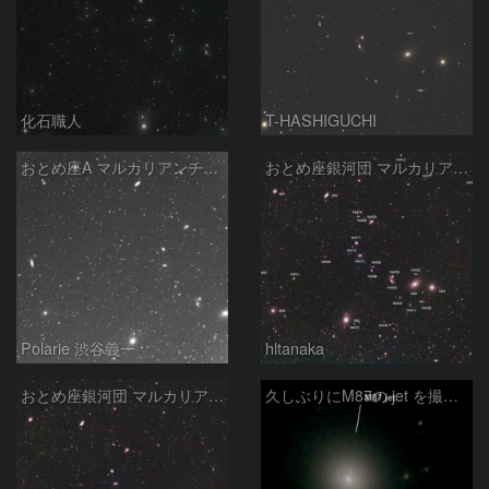
化石職人
T-HASHIGUCHI
おとめ座A マルカリアンチェーン
おとめ座銀河団 マルカリアンチェーン (2)
Polarie 渋谷義一
hltanaka
おとめ座銀河団 マルカリアンチェーン
久しぶりにM87の jet を撮ってみました