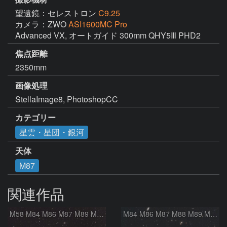
望遠鏡：セレストロン
C9.25
カメラ：ZWO
ASI1600MC Pro
Advanced VX, オートガイド 300mm QHY5Ⅲ PHD2
焦点距離
2350mm
画像処理
StellaImage8, PhotoshopCC
カテゴリー
星雲・星団・銀河
天体
M87
関連作品
M58 M84 M86 M87 M89 M90 マルカリアンの銀河鎖 おとめ座 かみのけ座
M84 M86 M87 M88 M89 M90 M91 マルカリアンの銀河鎖 おとめ座 かみのけ座