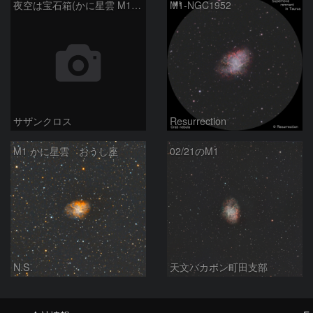
夜空は宝石箱(かに星雲 M1) Seestar50
M1-NGC1952
サザンクロス
Resurrection
M1 かに星雲 おうし座
02/21のM1
N.S.
天文バカボン町田支部