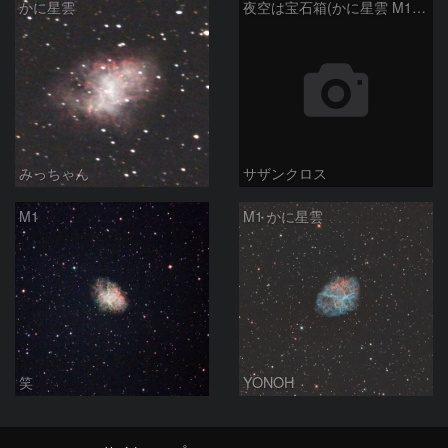
かに星雲
夜空は宝石箱(かに星雲 M1) Seestar50
みっちゃん
サザンクロス
M1
M1 かに星雲
笑
YONOH