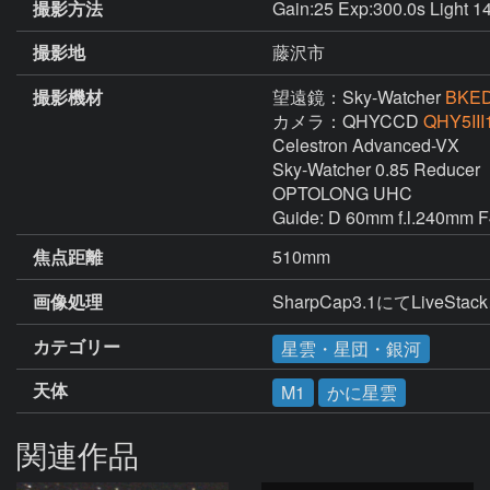
撮影方法
Gain:25 Exp:300.0s Light 1
撮影地
藤沢市
撮影機材
望遠鏡：Sky-Watcher
BKED
カメラ：QHYCCD
QHY5III
Celestron Advanced-VX

Sky-Watcher 0.85 Reducer

OPTOLONG UHC

Guide: D 60mm f.l.240mm F4
焦点距離
510mm
画像処理
SharpCap3.1にてLiv
カテゴリー
星雲・星団・銀河
天体
M1
かに星雲
関連作品