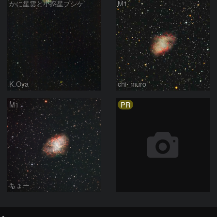
かに星雲と小惑星プシケ
M1
K.Oya
chi_muro
PR
M1
ちょー