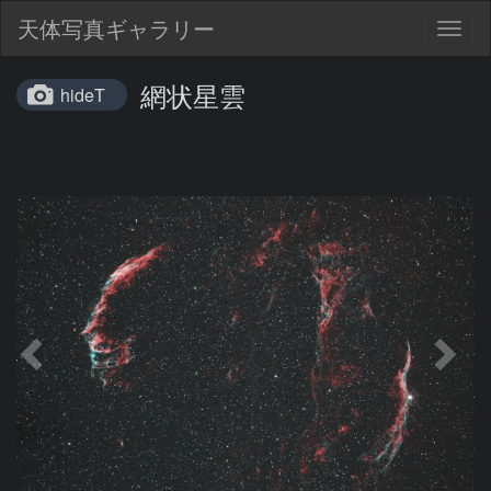
天体写真ギャラリー
Togg
navig
網状星雲
hideT