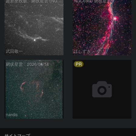
超新星残骸、網状星雲 (NGC6960)
NGC6960 網状星雲
武田敬一
ほしすき
PR
網状星雲 2026/06/14
nardis
サイトマップ