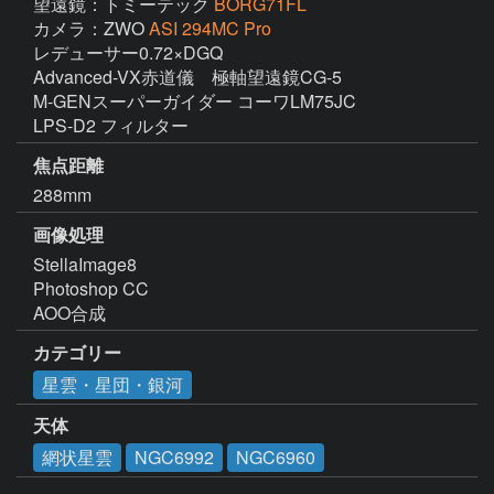
望遠鏡：トミーテック
BORG71FL
カメラ：ZWO
ASI 294MC Pro
レデューサー0.72×DGQ

Advanced-VX赤道儀　極軸望遠鏡CG-5

M-GENスーパーガイダー コーワLM75JC

LPS-D2 フィルター
焦点距離
288mm
画像処理
StellaImage8

Photoshop CC

AOO合成
カテゴリー
星雲・星団・銀河
天体
網状星雲
NGC6992
NGC6960