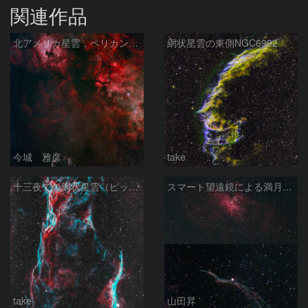
関連作品
北アメリカ星雲，ペリカン星雲，サドル付近，クレセント星雲，網状星雲・・・etc
網状星雲の東側NGC6992
今城 雅彦
take
十三夜での網状星雲（ピッカリングの三角）
スマート望遠鏡による満月下の星雲（M16,NGC6960）
take
山田昇