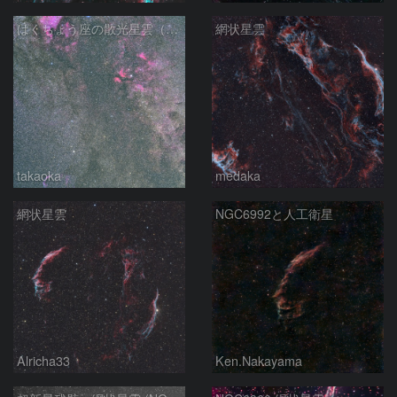
はくちょう座の散光星雲（１００ｍｍ）
網状星雲
takaoka
medaka
網状星雲
NGC6992と人工衛星
Alricha33
Ken.Nakayama