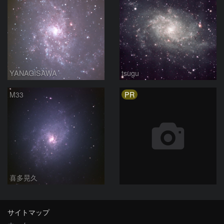
YANAGISAWA
tsugu
PR
M33
喜多晃久
サイトマップ