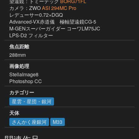
望遠鏡：トミーテック
BORG71FL
カメラ：ZWO
ASI 294MC Pro
レデューサー0.72×DGQ

Advanced-VX赤道儀　極軸望遠鏡CG-5

M-GENスーパーガイダー コーワLM75JC

LPS-D2 フィルター
焦点距離
288mm
画像処理
StellaImage8

Photoshop CC
カテゴリー
星雲・星団・銀河
天体
さんかく座銀河
M33