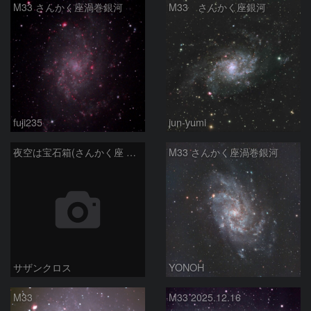
M33 さんかく座渦巻銀河
M33 さんかく座銀河
fuji235
jun-yumi
夜空は宝石箱(さんかく座 M33) Seestar50
M33 さんかく座渦巻銀河
サザンクロス
YONOH
M33
M33 2025.12.16