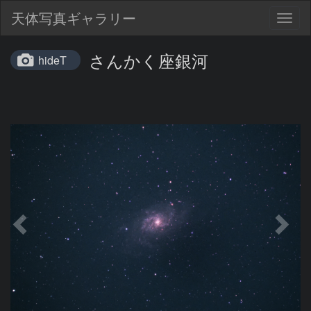
天体写真ギャラリー
Togg
navig
さんかく座銀河
hideT