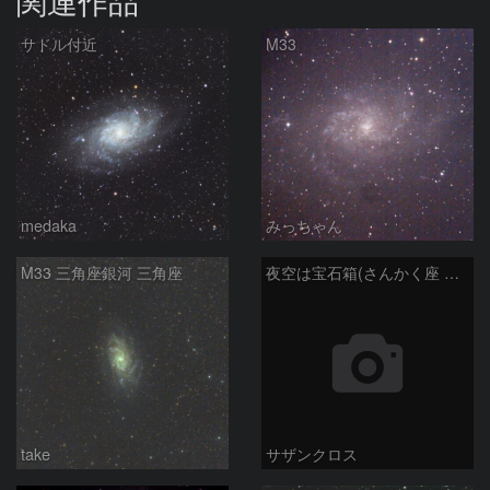
関連作品
サドル付近
M33
medaka
みっちゃん
M33 三角座銀河 三角座
夜空は宝石箱(さんかく座 M33) Seestar50
take
サザンクロス