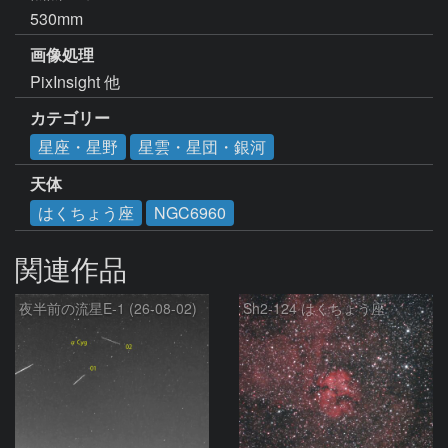
530mm
画像処理
PixInsight 他
カテゴリー
星座・星野
星雲・星団・銀河
天体
はくちょう座
NGC6960
関連作品
夜半前の流星E-1 (26-08-02)
Sh2-124 はくちょう座