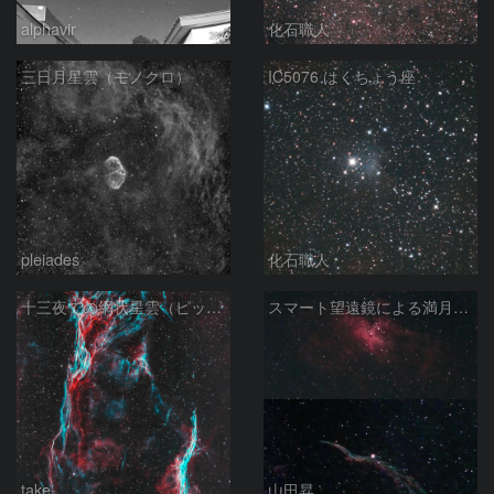
alphavir
化石職人
三日月星雲（モノクロ）
IC5076 はくちょう座
pleiades
化石職人
十三夜での網状星雲（ピッカリングの三角）
スマート望遠鏡による満月下の星雲（M16,NGC6960）
take
山田昇