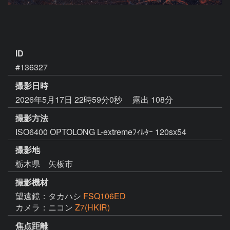
ID
#136327
撮影日時
2026年5月17日 22時59分0秒
露出 108分
撮影方法
ISO6400 OPTOLONG L-extremeﾌｨﾙﾀｰ 120sx54
撮影地
栃木県 矢板市
撮影機材
望遠鏡：タカハシ
FSQ106ED
カメラ：ニコン
Z7(HKIR)
焦点距離