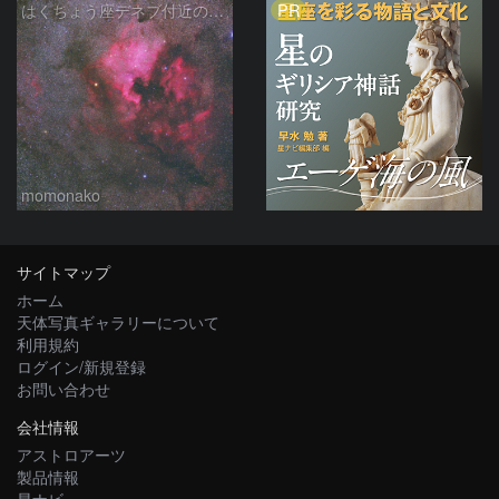
PR
はくちょう座デネブ付近の空域 260720
momonako
サイトマップ
ホーム
天体写真ギャラリーについて
利用規約
ログイン/新規登録
お問い合わせ
会社情報
アストロアーツ
製品情報
星ナビ