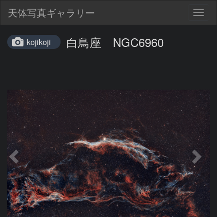
天体写真ギャラリー
Togg
navig
白鳥座 NGC6960
kojikoji