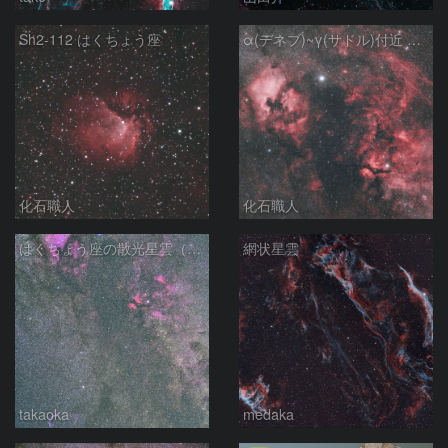
Sh2-112 はくちょう座
α(デネブ)~γ(サドル)付近 NGC7000 北アメリカ星雲 IC5067~5070 ペリカン星雲 はくちょう座
化石職人
化石職人
はくちょう座の散光星雲（１００ｍｍ）
網状星雲
takaoka
medaka