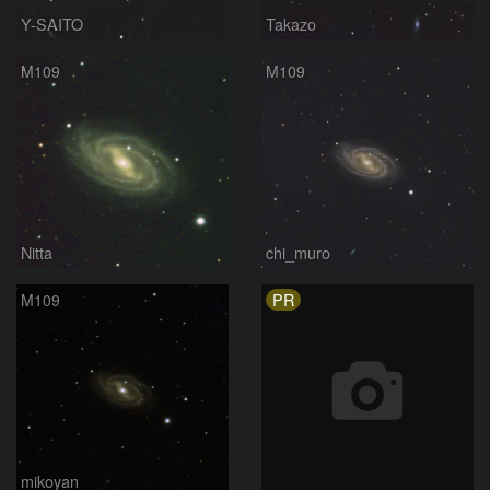
Y-SAITO
Takazo
M109
M109
Nitta
chi_muro
PR
M109
mikoyan