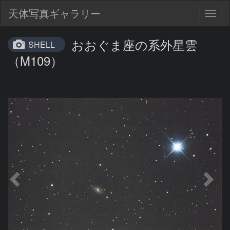
天体写真ギャラリー
Togg
navig
おおぐま座の系外星雲
SHELL
（M109）