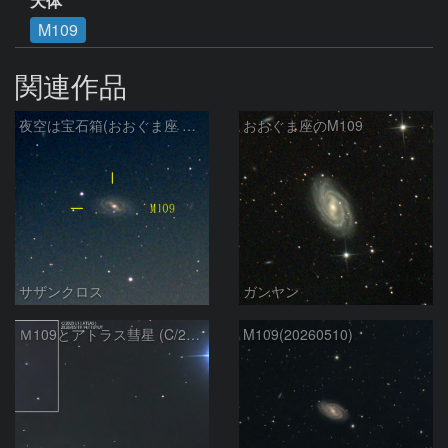
天体
M109
関連作品
夜空は宝石箱(おおぐま座 M109) Seestar50
おおぐま座のM109
サザンクロス
ガンヤン
Ｍ109とアトラス彗星 (C/2025L1)：2026/05/19
M109(20260510)