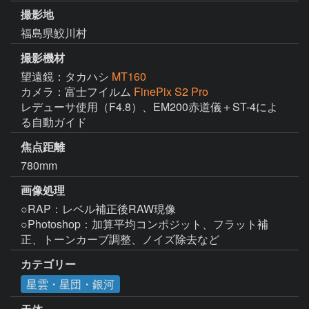
撮影地
福島県鮫川村
撮影機材
望遠鏡：タカハシ
MT160
カメラ：富士フイルム
FinePix S2 Pro
レデューサ使用（F4.8）、EM200赤道儀＋ST-4によ
る自動ガイド
焦点距離
780mm
画像処理
○RAP：レベル補正後RAW現像

○Photoshop：加算平均コンポジット、フラット補
正、トーンカーブ調整、ノイズ除去など
カテゴリー
星雲・星団・銀河