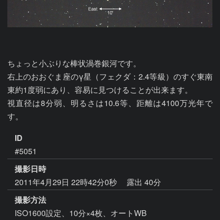
ちょっと小ぶりな棒状渦巻銀河です。

右上のおおぐま座のγ星（フェクダ：2.4等級）のすぐ東南
東約1度弱にあり、容易に見つけることが出来ます。

視直径は8分弱、明るさは10.6等、距離は4100万光年で
す。
ID
#5051
撮影日時
2011年4月29日 22時42分0秒
露出 40分
撮影方法
ISO1600設定、10分×4枚、オートWB