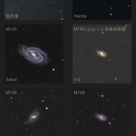
新井優
Handa
M109
M109 (おおぐま座棒渦巻銀河）
Sakai
ｍ2
M109
M109